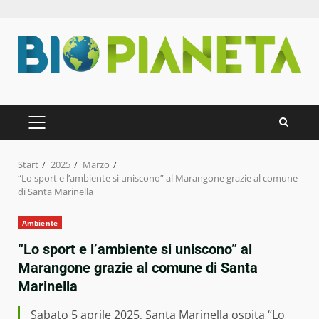
Zum
Inhalt
springen
PRIMÄRES
MENÜ
Start
2025
Marzo
“Lo sport e l’ambiente si uniscono” al Marangone grazie al comune
di Santa Marinella
Ambiente
“Lo sport e l’ambiente si uniscono” al
Marangone grazie al comune di Santa
Marinella
Sabato 5 aprile 2025, Santa Marinella ospita “Lo