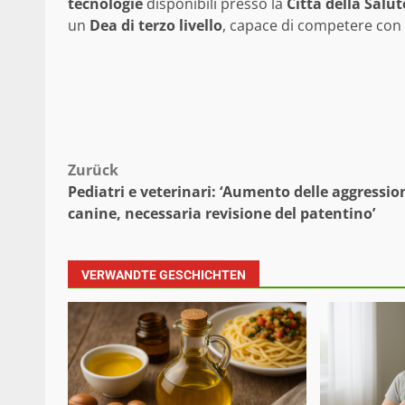
tecnologie
disponibili presso la
Città della Salut
un
Dea di terzo livello
, capace di competere con l
Beitragsnavigation
Zurück
Pediatri e veterinari: ‘Aumento delle aggressio
canine, necessaria revisione del patentino’
VERWANDTE GESCHICHTEN