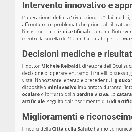
Intervento innovativo e app
L’operazione, definita “rivoluzionaria” dai medici
affrontato tre problematiche principali: il tratta
l’inserimento di
iridi artificiali
. Durante l’interven
mentre la sorella di 24 anni ha optato per un
mar
Decisioni mediche e risultat
Il dottor
Michele Reibaldi
, direttore dell’Oculisti
decisione di operare entrambi i fratelli lo stesso
vista. Nonostante le terapie precedenti, il
glauc
dispositivo
mininvasivo
impiantato durante l’inte
oculare
e l’arresto della
perdita visiva
. La
catara
artificiale
, seguita dall’inserimento di
iridi artific
Miglioramenti e riconoscim
I medici della
Città della Salute
hanno comunicato