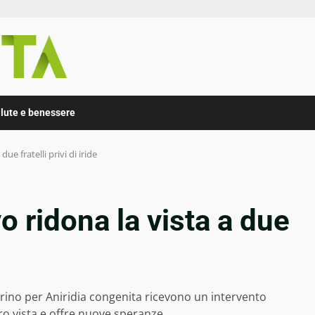
lute e benessere
ue fratelli privi di iride
o ridona la vista a due
Torino per Aniridia congenita ricevono un intervento
ro vista e offre nuove speranze.