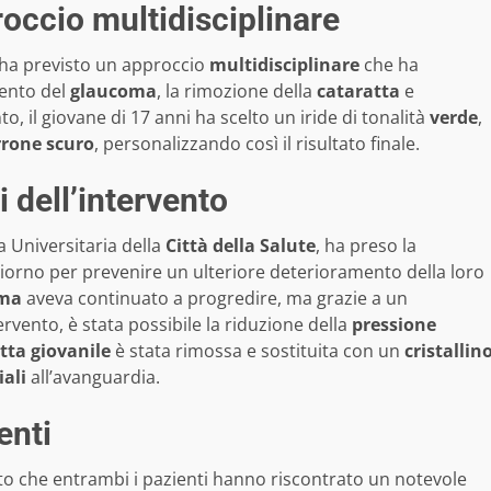
roccio multidisciplinare
, ha previsto un approccio
multidisciplinare
che ha
mento del
glaucoma
, la rimozione della
cataratta
e
to, il giovane di 17 anni ha scelto un iride di tonalità
verde
,
rone scuro
, personalizzando così il risultato finale.
i dell’intervento
ca Universitaria della
Città della Salute
, ha preso la
 giorno per prevenire un ulteriore deterioramento della loro
oma
aveva continuato a progredire, ma grazie a un
rvento, è stata possibile la riduzione della
pressione
tta giovanile
è stata rimossa e sostituita con un
cristallin
iali
all’avanguardia.
enti
 che entrambi i pazienti hanno riscontrato un notevole