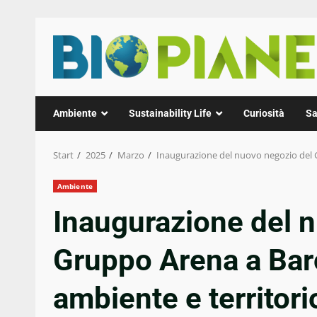
Zum
Inhalt
springen
Ambiente
Sustainability Life
Curiosità
Sa
Start
2025
Marzo
Inaugurazione del nuovo negozio del G
Ambiente
Inaugurazione del 
Gruppo Arena a Bar
ambiente e territori