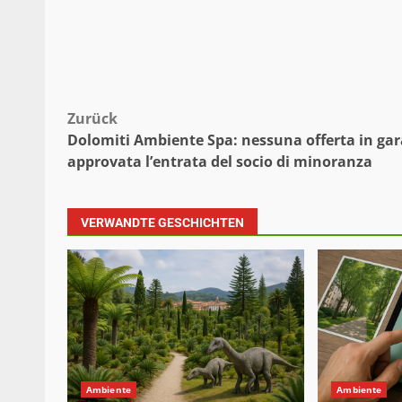
Beitragsnavigation
Zurück
Dolomiti Ambiente Spa: nessuna offerta in gar
approvata l’entrata del socio di minoranza
VERWANDTE GESCHICHTEN
Ambiente
Ambiente