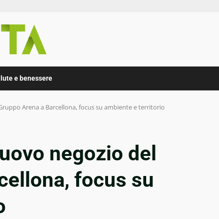
lute e benessere
ruppo Arena a Barcellona, focus su ambiente e territorio
nuovo negozio del
cellona, focus su
o