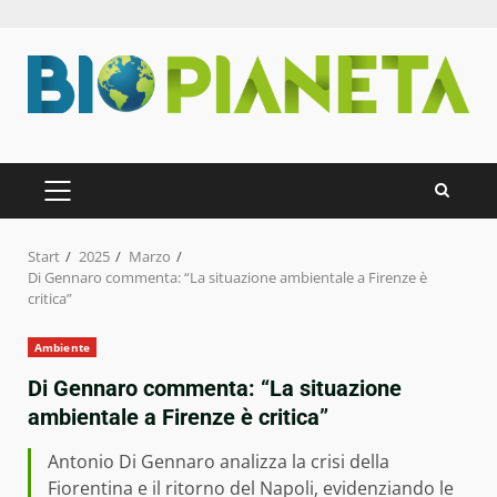
Zum
Inhalt
springen
PRIMÄRES
MENÜ
Start
2025
Marzo
Di Gennaro commenta: “La situazione ambientale a Firenze è
critica”
Ambiente
Di Gennaro commenta: “La situazione
ambientale a Firenze è critica”
Antonio Di Gennaro analizza la crisi della
Fiorentina e il ritorno del Napoli, evidenziando le