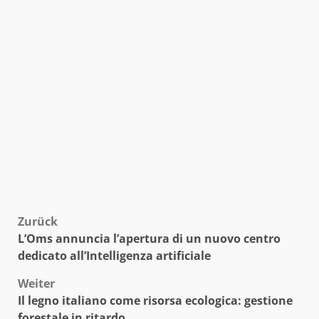
Beitragsnavigation
Zurück
L’Oms annuncia l’apertura di un nuovo centro
dedicato all’Intelligenza artificiale
Weiter
Il legno italiano come risorsa ecologica: gestione
forestale in ritardo