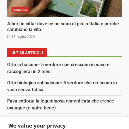
Ambiente
Alberi in città: dove ce ne sono di più in Italia e perché
cambiano la vita
15 Luglio 2026
ULTIMI ARTICOLI
Orto in balcone: 5 verdure che crescono in vaso e
raccoglierai in 2 mesi
Orto biologico sul balcone: 5 verdure che crescono in
vaso senza fatica
Fava cottora: la leguminosa dimenticata che cresce
ovunque (e nutre bene)
Orto e giardino: calendario di semina agosto-
We value your privacy
settembre 2026