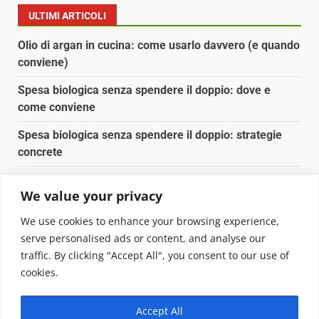
ULTIMI ARTICOLI
Olio di argan in cucina: come usarlo davvero (e quando
conviene)
Spesa biologica senza spendere il doppio: dove e
come conviene
Spesa biologica senza spendere il doppio: strategie
concrete
Orto domestico per principianti: cosa coltivare in 2 mq
We value your privacy
Pulizia naturale della casa: 3 ingredienti che
We use cookies to enhance your browsing experience,
sostituiscono 10 prodotti chimici
serve personalised ads or content, and analyse our
traffic. By clicking "Accept All", you consent to our use of
Copyright © 2025 Biopianeta.it proprietà di Jws Media
cookies.
Srl - Via Cavour 310 - 00184 Roma - P.Iva 17132921002
Questo blog non è una testata giornalistica, in quanto
Accept All
viene aggiornato senza alcuna periodicità. Non può