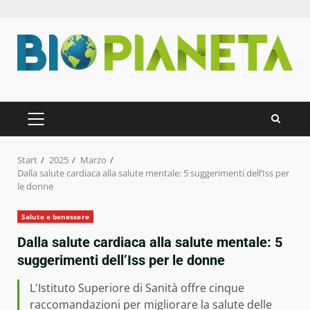
Zum
Inhalt
springen
PRIMÄRES
MENÜ
Start
2025
Marzo
Dalla salute cardiaca alla salute mentale: 5 suggerimenti dell’Iss per
le donne
Salute e benessere
Dalla salute cardiaca alla salute mentale: 5
suggerimenti dell’Iss per le donne
L'Istituto Superiore di Sanità offre cinque
raccomandazioni per migliorare la salute delle