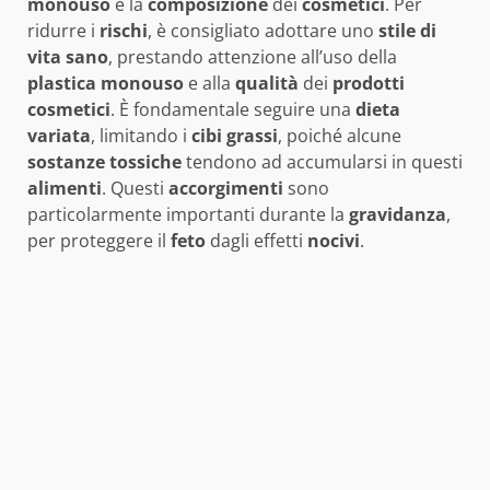
monouso
e la
composizione
dei
cosmetici
. Per
ridurre i
rischi
, è consigliato adottare uno
stile di
vita sano
, prestando attenzione all’uso della
plastica monouso
e alla
qualità
dei
prodotti
cosmetici
. È fondamentale seguire una
dieta
variata
, limitando i
cibi grassi
, poiché alcune
sostanze tossiche
tendono ad accumularsi in questi
alimenti
. Questi
accorgimenti
sono
particolarmente importanti durante la
gravidanza
,
per proteggere il
feto
dagli effetti
nocivi
.