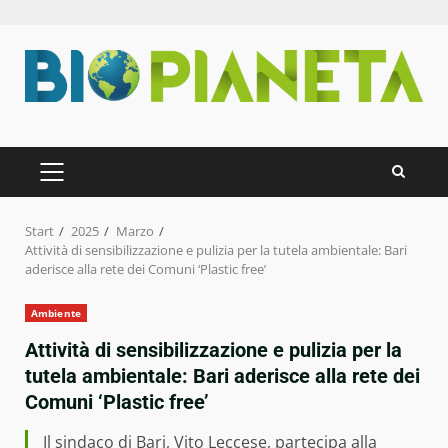
Zum
Inhalt
springen
PRIMÄRES
MENÜ
Start
2025
Marzo
Attività di sensibilizzazione e pulizia per la tutela ambientale: Bari
aderisce alla rete dei Comuni ‘Plastic free’
Ambiente
Attività di sensibilizzazione e pulizia per la
tutela ambientale: Bari aderisce alla rete dei
Comuni ‘Plastic free’
Il sindaco di Bari, Vito Leccese, partecipa alla