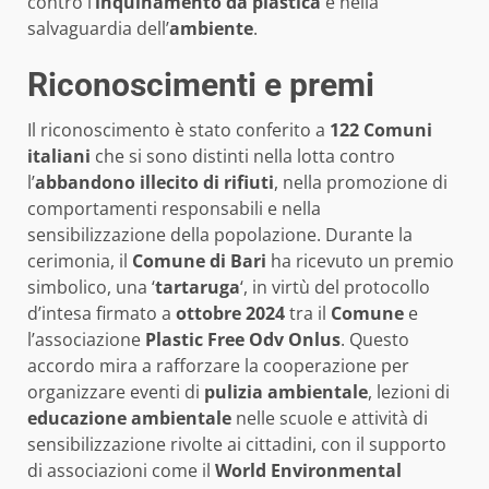
contro l’
inquinamento da plastica
e nella
salvaguardia dell’
ambiente
.
Riconoscimenti e premi
Il riconoscimento è stato conferito a
122 Comuni
italiani
che si sono distinti nella lotta contro
l’
abbandono illecito di rifiuti
, nella promozione di
comportamenti responsabili e nella
sensibilizzazione della popolazione. Durante la
cerimonia, il
Comune di Bari
ha ricevuto un premio
simbolico, una ‘
tartaruga
‘, in virtù del protocollo
d’intesa firmato a
ottobre 2024
tra il
Comune
e
l’associazione
Plastic Free Odv Onlus
. Questo
accordo mira a rafforzare la cooperazione per
organizzare eventi di
pulizia ambientale
, lezioni di
educazione ambientale
nelle scuole e attività di
sensibilizzazione rivolte ai cittadini, con il supporto
di associazioni come il
World Environmental