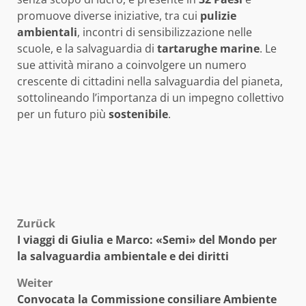
promuove diverse iniziative, tra cui
pulizie
ambientali
, incontri di sensibilizzazione nelle
scuole, e la salvaguardia di
tartarughe marine
. Le
sue attività mirano a coinvolgere un numero
crescente di cittadini nella salvaguardia del pianeta,
sottolineando l’importanza di un impegno collettivo
per un futuro più
sostenibile
.
Beitragsnavigation
Zurück
I viaggi di Giulia e Marco: «Semi» del Mondo per
la salvaguardia ambientale e dei diritti
Weiter
Convocata la Commissione consiliare Ambiente