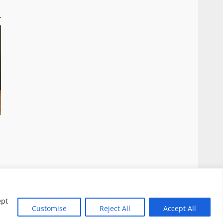
 Questo blog non è una testata giornalistica, in
ensi della legge n. 62 del 07.03.2001
|
DarkNews
ept
Customise
Reject All
Accept All