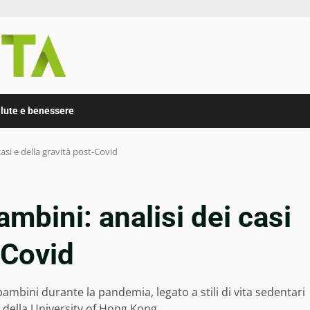
lute e benessere
asi e della gravità post-Covid
mbini: analisi dei casi
-Covid
bini durante la pandemia, legato a stili di vita sedentari
 della University of Hong Kong.