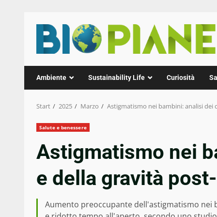
Zum
Inhalt
springen
Ambiente
Sustainability Life
Curiosità
Sa
Start
2025
Marzo
Astigmatismo nei bambini: analisi dei c
Salute e benessere
Astigmatismo nei ba
e della gravità post
Aumento preoccupante dell'astigmatismo nei bam
e ridotto tempo all'aperto, secondo uno studio