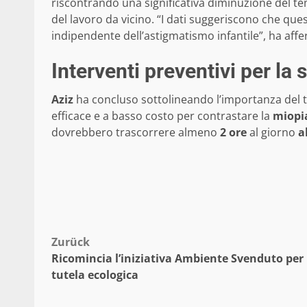
riscontrando una significativa diminuzione del 
del lavoro da vicino. “I dati suggeriscono che que
indipendente dell’astigmatismo infantile”, ha af
Interventi preventivi per la 
Aziz
ha concluso sottolineando l’importanza del
efficace e a basso costo per contrastare la
miopi
dovrebbero trascorrere almeno
2 ore
al giorno
a
Beitragsnavigation
Zurück
Ricomincia l’iniziativa Ambiente Svenduto per 
tutela ecologica