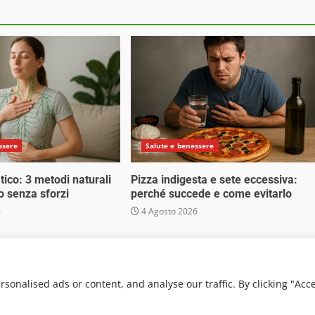
ssere
Salute e benessere
tico: 3 metodi naturali
Pizza indigesta e sete eccessiva:
o senza sforzi
perché succede e come evitarlo
6
4 Agosto 2026
 Media Srl - Via Cavour 310 - 00184 Roma - P.Iva 17132921002
. Non può pertanto considerarsi un prodotto editoriale ai s
onalised ads or content, and analyse our traffic. By clicking "Acc
von AF themes.