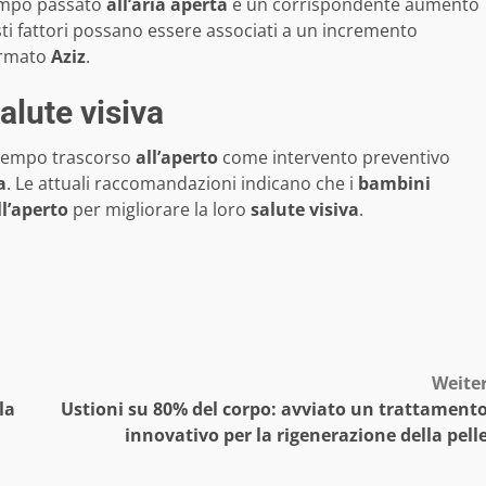
tempo passato
all’aria aperta
e un corrispondente aumento
sti fattori possano essere associati a un incremento
fermato
Aziz
.
salute visiva
 tempo trascorso
all’aperto
come intervento preventivo
a
. Le attuali raccomandazioni indicano che i
bambini
ll’aperto
per migliorare la loro
salute visiva
.
Weite
la
Ustioni su 80% del corpo: avviato un trattament
innovativo per la rigenerazione della pell