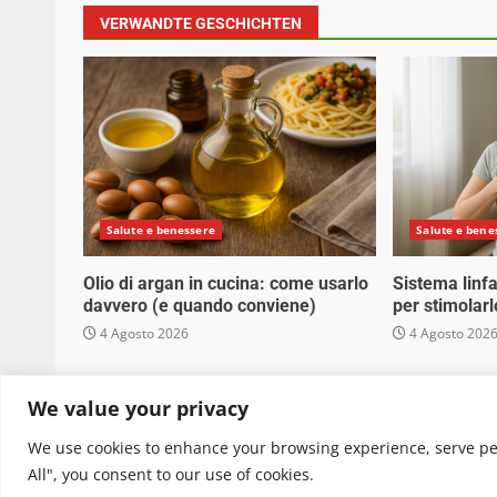
VERWANDTE GESCHICHTEN
Salute e benessere
Salute e bene
Olio di argan in cucina: come usarlo
Sistema linfa
davvero (e quando conviene)
per stimolarl
4 Agosto 2026
4 Agosto 202
Copyright © 2025 Biopianeta.it proprietà di Jws
We value your privacy
quanto viene aggiornato senza alcuna periodicità
We use cookies to enhance your browsing experience, serve pers
All", you consent to our use of cookies.