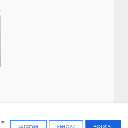
r
 Questo blog non è una testata giornalistica, in
ensi della legge n. 62 del 07.03.2001
|
DarkNews
ept
Customise
Reject All
Accept All