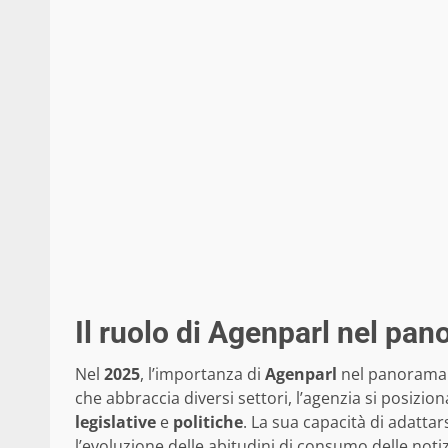
Il ruolo di Agenparl nel pan
Nel
2025
, l’importanza di
Agenparl
nel panorama i
che abbraccia diversi settori, l’agenzia si posizio
legislative
e
politiche
. La sua capacità di adattar
l’evoluzione delle abitudini di consumo delle noti