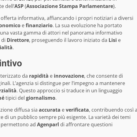
e dell’
ASP
(
Associazione Stampa Parlamentare
).
offerta informativa, affiancando i propri notiziari a diversi
onomico
e
finanziario
. La sua evoluzione ha portato
er una vasta gamma di attori nel panorama informativo
o di
Direttore
, proseguendo il lavoro iniziato da
Lisi
e
ialità
.
intivo
tterizzato da
rapidità
e
innovazione
, che consente di
inali. L’agenzia si distingue per l’impegno a mantenere
zialità
. Questo approccio si traduce in un linguaggio
hé
tipici del
giornalismo
.
zione diffusa sia
accurata
e
verificata
, contribuendo così 
ze di un pubblico sempre più esigente. La varietà dei temi
e permettono ad
Agenparl
di affrontare questioni