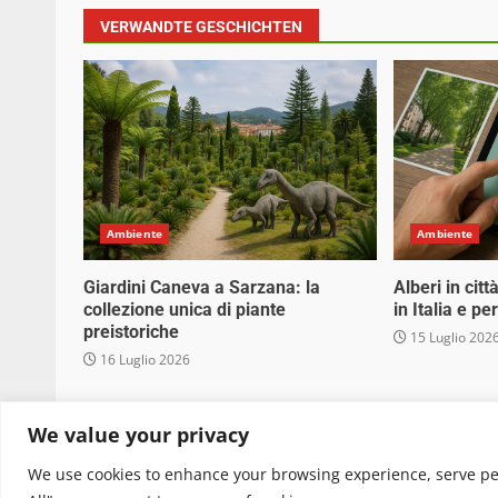
VERWANDTE GESCHICHTEN
Ambiente
Ambiente
Giardini Caneva a Sarzana: la
Alberi in cit
collezione unica di piante
in Italia e p
preistoriche
15 Luglio 202
16 Luglio 2026
Copyright © 2025 Biopianeta.it proprietà di Jws
We value your privacy
quanto viene aggiornato senza alcuna periodicità
We use cookies to enhance your browsing experience, serve pers