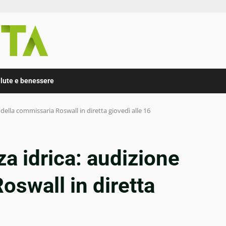
lute e benessere
 della commissaria Roswall in diretta giovedì alle 16
za idrica: audizione
oswall in diretta