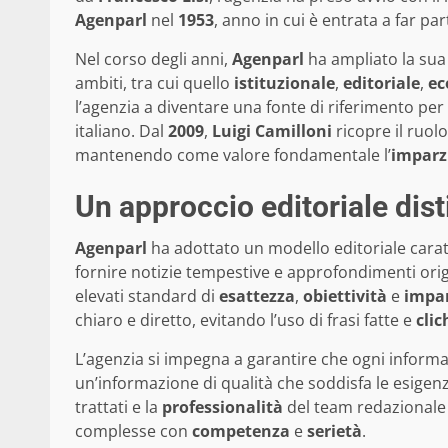
Agenparl
nel
1953
, anno in cui è entrata a far part
Nel corso degli anni,
Agenparl
ha ampliato la sua 
ambiti, tra cui quello
istituzionale
,
editoriale
,
ec
l’agenzia a diventare una fonte di riferimento p
italiano. Dal
2009
,
Luigi Camilloni
ricopre il ruol
mantenendo come valore fondamentale l’
imparz
Un approccio editoriale dist
Agenparl
ha adottato un modello editoriale cara
fornire notizie tempestive e approfondimenti orig
elevati standard di
esattezza
,
obiettività
e
impar
chiaro e diretto, evitando l’uso di frasi fatte e
clic
L’agenzia si impegna a garantire che ogni informa
un’informazione di qualità che soddisfa le esigen
trattati e la
professionalità
del team redazional
complesse con
competenza
e
serietà
.