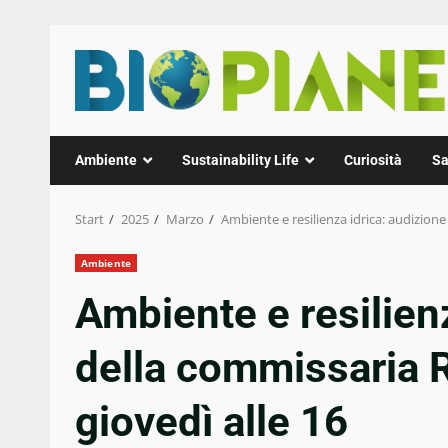
Zum
Inhalt
springen
Ambiente
Sustainability Life
Curiosità
Sa
Start
2025
Marzo
Ambiente e resilienza idrica: audizione
Ambiente
Ambiente e resilien
della commissaria R
giovedì alle 16