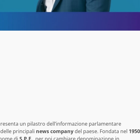
resenta un pilastro dell’informazione parlamentare
delle principali
news company
del paese. Fondata nel
1950
l nome di
S.P.E.
, per poi cambiare denominazione in