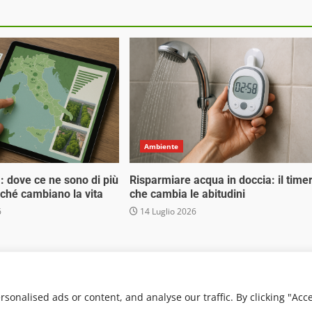
Ambiente
tà: dove ce ne sono di più
Risparmiare acqua in doccia: il time
erché cambiano la vita
che cambia le abitudini
6
14 Luglio 2026
 Media Srl - Via Cavour 310 - 00184 Roma - P.Iva 17132921002
. Non può pertanto considerarsi un prodotto editoriale ai s
onalised ads or content, and analyse our traffic. By clicking "Acc
von AF themes.