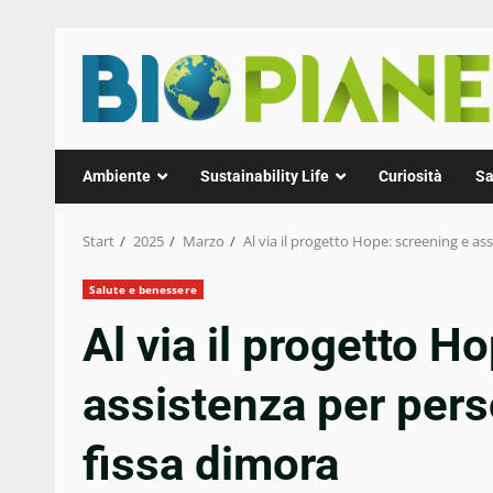
Zum
Inhalt
springen
Ambiente
Sustainability Life
Curiosità
Sa
Start
2025
Marzo
Al via il progetto Hope: screening e as
Salute e benessere
Al via il progetto H
assistenza per pers
fissa dimora