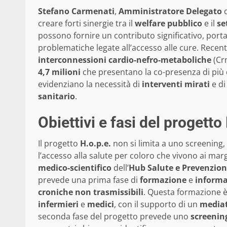
Stefano Carmenati
,
Amministratore Delegato
d
creare forti sinergie tra il
welfare pubblico
e il
se
possono fornire un contributo significativo, por
problematiche legate all’accesso alle cure. Recen
interconnessioni cardio-nefro-metaboliche
(Cr
4,7 milioni
che presentano la co-presenza di più
evidenziano la necessità di
interventi mirati
e di
sanitario
.
Obiettivi e fasi del progetto
Il progetto
H.o.p.e.
non si limita a uno screening
l’accesso alla salute per coloro che vivono ai mar
medico-scientifico
dell’
Hub Salute e Prevenzio
prevede una prima fase di
formazione
e
informa
croniche non trasmissibili
. Questa formazione è 
infermieri
e
medici
, con il supporto di un
mediat
seconda fase del progetto prevede uno
screenin