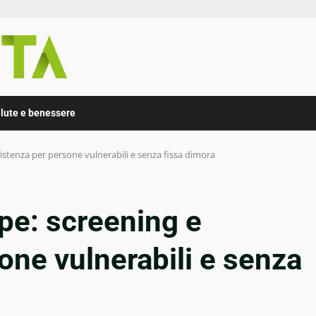
lute e benessere
sistenza per persone vulnerabili e senza fissa dimora
ope: screening e
one vulnerabili e senza