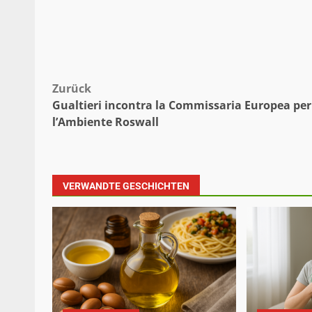
Beitragsnavigation
Zurück
Gualtieri incontra la Commissaria Europea per
l’Ambiente Roswall
VERWANDTE GESCHICHTEN