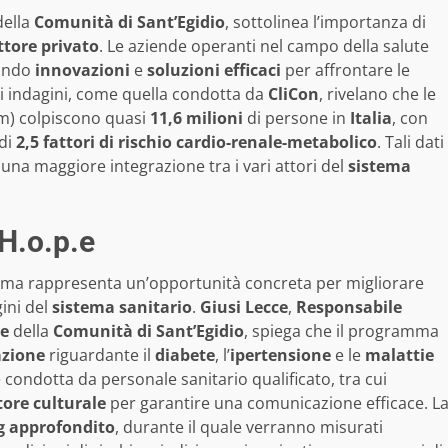
ella
Comunità di Sant’Egidio
, sottolinea l’importanza di
ttore privato
. Le aziende operanti nel campo della salute
tando
innovazioni
e
soluzioni efficaci
per affrontare le
ti indagini, come quella condotta da
CliCon
, rivelano che le
m) colpiscono quasi
11,6 milioni
di persone in
Italia
, con
 di
2,5 fattori di rischio cardio-renale-metabolico
. Tali dati
 una maggiore integrazione tra i vari attori del
sistema
 H.o.p.e
, ma rappresenta un’opportunità concreta per migliorare
gini del
sistema sanitario
.
Giusi Lecce
,
Responsabile
ne
della
Comunità di Sant’Egidio
, spiega che il programma
zione
riguardante il
diabete
, l’
ipertensione
e le
malattie
condotta da personale sanitario qualificato, tra cui
ore culturale
per garantire una comunicazione efficace. L
g approfondito
, durante il quale verranno misurati