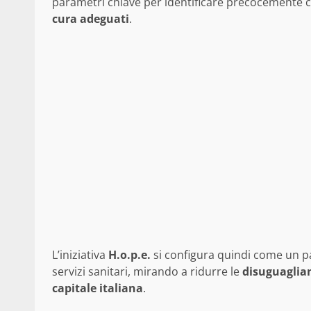
parametri chiave per identificare precocemente con
cura adeguati
.
L’iniziativa
H.o.p.e.
si configura quindi come un 
servizi sanitari, mirando a ridurre le
disuguaglia
capitale italiana
.