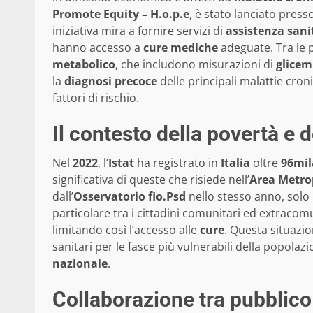
Promote Equity – H.o.p.e
, è stato lanciato presso
iniziativa mira a fornire servizi di
assistenza sani
hanno accesso a
cure mediche
adeguate. Tra le 
metabolico
, che includono misurazioni di
glicem
la
diagnosi precoce
delle principali malattie cro
fattori di rischio.
Il contesto della povertà e 
Nel
2022
, l’
Istat
ha registrato in
Italia
oltre
96mil
significativa di queste che risiede nell’
Area Metro
dall’
Osservatorio fio.Psd
nello stesso anno, solo 
particolare tra i cittadini comunitari ed extracom
limitando così l’accesso alle
cure
. Questa situazi
sanitari per le fasce più vulnerabili della popola
nazionale
.
Collaborazione tra pubblico 