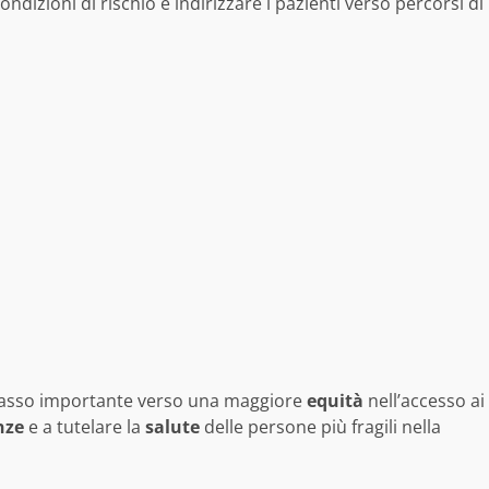
dizioni di rischio e indirizzare i pazienti verso percorsi di
passo importante verso una maggiore
equità
nell’accesso ai
nze
e a tutelare la
salute
delle persone più fragili nella