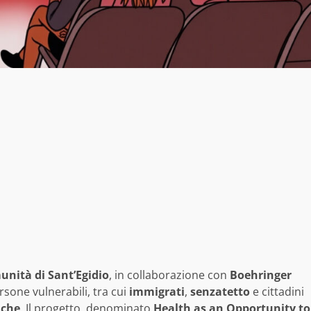
nità di Sant’Egidio
, in collaborazione con
Boehringer
rsone vulnerabili, tra cui
immigrati
,
senzatetto
e cittadini
iche
. Il progetto, denominato
Health as an Opportunity to