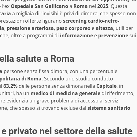
 l’ex
Ospedale San Gallicano
a
Roma
nel
2025
. Questa
taria
a migliaia di “invisibili” privi di dimora, che spesso non
prestazioni offerte figurano
screening cardio-nefro-
ia
,
pressione arteriosa
,
peso corporeo
e
altezza
, utili per
niche, oltre a programmi di
informazione
e
prevenzione
sui
della salute a Roma
a
persone senza fissa dimora, con una percentuale
politana di Roma
. Secondo uno studio condotto
il
63,2%
delle persone senza dimora nella
Capitale
, in
unitari, ha un
medico di medicina generale
di riferimento,
one evidenzia un grave problema di accesso ai servizi
zione, che spesso si trovano escluse dal
sistema sanitario
e privato nel settore della salute