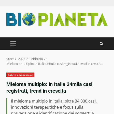
Zum
Inhalt
springen
PRIMÄRES
MENÜ
Start
2025
Febbraio
Mieloma multiplo: in Italia 34mila casi registrati, trend in crescita
Salute e benessere
Mieloma multiplo: in Italia 34mila casi
registrati, trend in crescita
Il mieloma multiplo in Italia: oltre 34.000 casi,
innovazioni terapeutiche e focus sulla
prevenzione e identificazione dei soggetti a