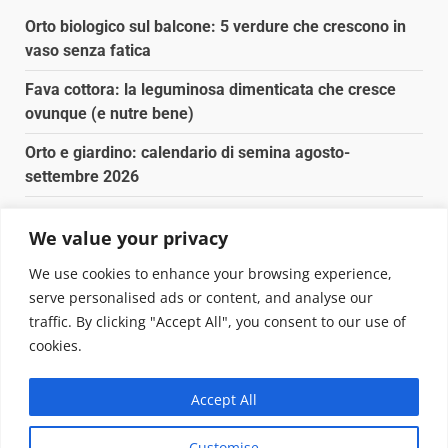
Orto biologico sul balcone: 5 verdure che crescono in
vaso senza fatica
Fava cottora: la leguminosa dimenticata che cresce
ovunque (e nutre bene)
Orto e giardino: calendario di semina agosto-
settembre 2026
Nancy la tartaruga torna libera in Adriatico
We value your privacy
Fava cottora: come cucinarla, quando è di stagione e
We use cookies to enhance your browsing experience,
perché vale la pena
serve personalised ads or content, and analyse our
traffic. By clicking "Accept All", you consent to our use of
Copyright © 2025 Biopianeta.it proprietà di Jws Media
cookies.
Srl - Via Cavour 310 - 00184 Roma - P.Iva 17132921002
Questo blog non è una testata giornalistica, in quanto
Accept All
viene aggiornato senza alcuna periodicità. Non può
pertanto considerarsi un prodotto editoriale ai sensi
Customise