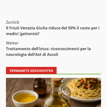
Beitragsnavigation
Zurück
Il Friuli Venezia Giulia riduce del 50% il costo per i
medici ‘gettonisti’
Weiter
Trattamento dell’ictus: riconoscimenti per la
neurologia dell’Ast di Ascoli
VERWANDTE GESCHICHTEN