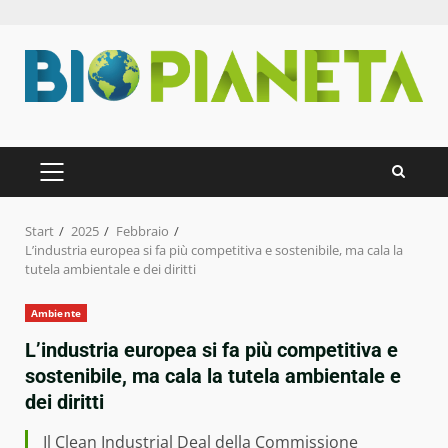
Zum
Inhalt
springen
PRIMÄRES
MENÜ
Start
2025
Febbraio
L’industria europea si fa più competitiva e sostenibile, ma cala la
tutela ambientale e dei diritti
Ambiente
L’industria europea si fa più competitiva e
sostenibile, ma cala la tutela ambientale e
dei diritti
Il Clean Industrial Deal della Commissione