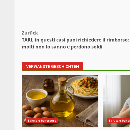
Beitragsnavigation
Zurück
TARI, in questi casi puoi richiedere il rimborso:
molti non lo sanno e perdono soldi
VERWANDTE GESCHICHTEN
Salute e benessere
Salute e bene