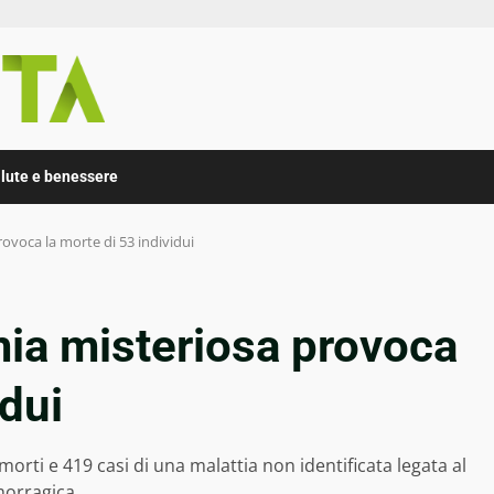
lute e benessere
ovoca la morte di 53 individui
mia misteriosa provoca
idui
orti e 419 casi di una malattia non identificata legata al
morragica.