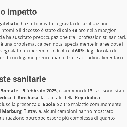
suo impatto
galebato
, ha sottolineato la gravità della situazione,
sintomi e il decesso è stato di sole
48
ore nella maggior
ia ha suscitato preoccupazione tra i professionisti sanitari.
o è una problematica ben nota, specialmente in aree dove il
segnalato un incremento di oltre il
60%
degli focolai di
endo un legame preoccupante tra le abitudini alimentari e
ste sanitarie
i
Bomate
il
9 febbraio 2025
, i campioni di
13
casi sono stati
edica
di
Kinshasa
, la capitale della
Repubblica
scluso la presenza di
Ebola
e altre malattie comunemente
di Marburg
. Tuttavia, alcuni campioni hanno mostrato
a situazione potrebbe essere più complessa di quanto