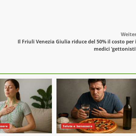
Weite
Il Friuli Venezia Giulia riduce del 50% il costo per 
medici ‘gettonisti
ssere
Salute e benessere