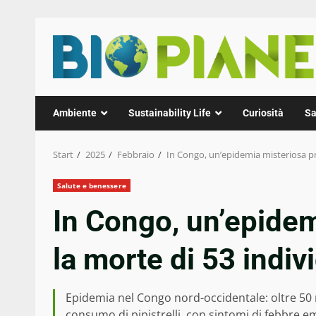
Zum
Inhalt
springen
Ambiente
Sustainability Life
Curiosità
Sa
Start
2025
Febbraio
In Congo, un’epidemia misteriosa pr
Salute e benessere
In Congo, un’epide
la morte di 53 indiv
Epidemia nel Congo nord-occidentale: oltre 50 m
consumo di pipistrelli, con sintomi di febbre e