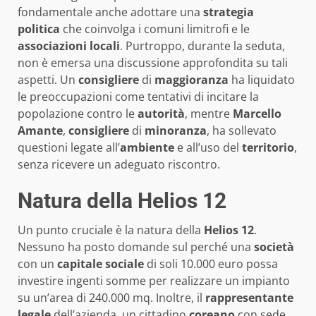
fondamentale anche adottare una
strategia
politica
che coinvolga i comuni limitrofi e le
associazioni locali
. Purtroppo, durante la seduta,
non è emersa una discussione approfondita su tali
aspetti. Un
consigliere
di
maggioranza
ha liquidato
le preoccupazioni come tentativi di incitare la
popolazione contro le
autorità
, mentre
Marcello
Amante
,
consigliere
di
minoranza
, ha sollevato
questioni legate all’
ambiente
e all’uso del
territorio
,
senza ricevere un adeguato riscontro.
Natura della Helios 12
Un punto cruciale è la natura della
Helios 12
.
Nessuno ha posto domande sul perché una
società
con un
capitale sociale
di soli 10.000 euro possa
investire ingenti somme per realizzare un impianto
su un’area di 240.000 mq. Inoltre, il
rappresentante
legale
dell’azienda, un cittadino
coreano
con sede