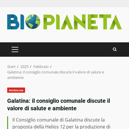
Zum
Inhalt
springen
PRIMÄRES
MENÜ
Start
2025
Febbraio
Galatina: il consiglio comunale discute il valore di salute e
ambiente
Ambiente
Galatina: il consiglio comunale discute il
valore di salute e ambiente
Il Consiglio comunale di Galatina discute la
proposta della Helios 12 per la produzione di