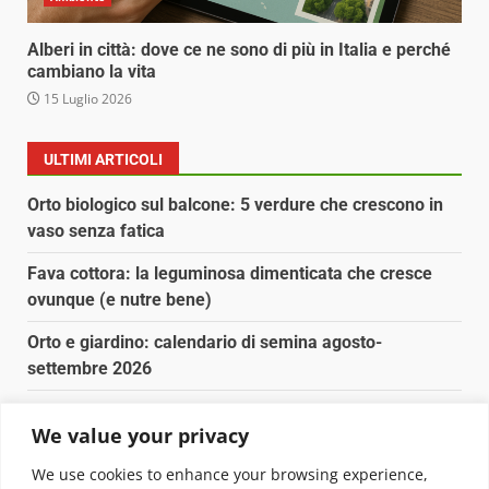
Alberi in città: dove ce ne sono di più in Italia e perché
cambiano la vita
15 Luglio 2026
ULTIMI ARTICOLI
Orto biologico sul balcone: 5 verdure che crescono in
vaso senza fatica
Fava cottora: la leguminosa dimenticata che cresce
ovunque (e nutre bene)
Orto e giardino: calendario di semina agosto-
settembre 2026
Nancy la tartaruga torna libera in Adriatico
We value your privacy
Fava cottora: come cucinarla, quando è di stagione e
We use cookies to enhance your browsing experience,
perché vale la pena