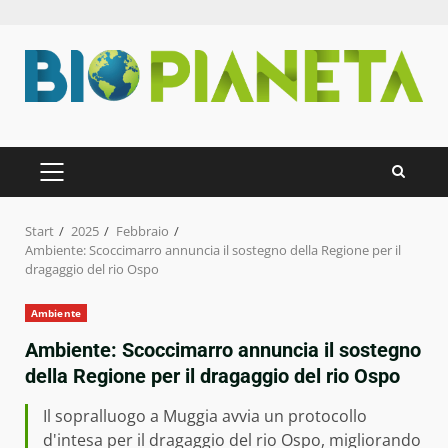
Zum
Inhalt
springen
PRIMÄRES
MENÜ
Start
2025
Febbraio
Ambiente: Scoccimarro annuncia il sostegno della Regione per il
dragaggio del rio Ospo
Ambiente
Ambiente: Scoccimarro annuncia il sostegno
della Regione per il dragaggio del rio Ospo
Il sopralluogo a Muggia avvia un protocollo
d'intesa per il dragaggio del rio Ospo, migliorando