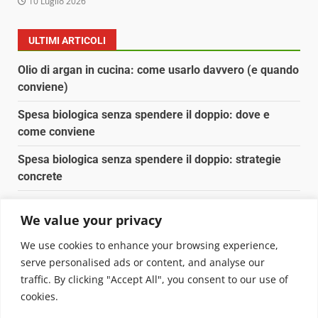
10 Luglio 2026
ULTIMI ARTICOLI
Olio di argan in cucina: come usarlo davvero (e quando
conviene)
Spesa biologica senza spendere il doppio: dove e
come conviene
Spesa biologica senza spendere il doppio: strategie
concrete
Orto domestico per principianti: cosa coltivare in 2 mq
We value your privacy
Pulizia naturale della casa: 3 ingredienti che
We use cookies to enhance your browsing experience,
sostituiscono 10 prodotti chimici
serve personalised ads or content, and analyse our
traffic. By clicking "Accept All", you consent to our use of
Copyright © 2025 Biopianeta.it proprietà di Jws Media
cookies.
Srl - Via Cavour 310 - 00184 Roma - P.Iva 17132921002