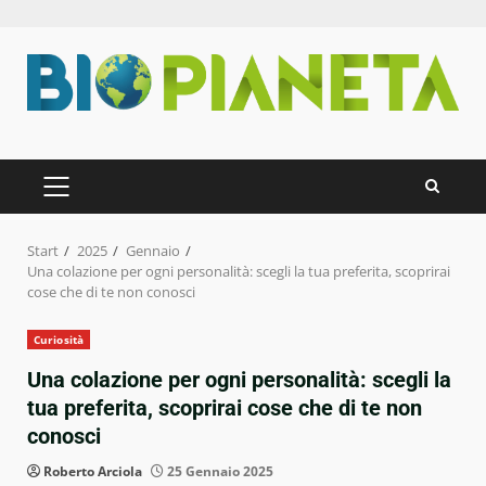
Zum
Inhalt
springen
PRIMÄRES
MENÜ
Start
2025
Gennaio
Una colazione per ogni personalità: scegli la tua preferita, scoprirai
cose che di te non conosci
Curiosità
Una colazione per ogni personalità: scegli la
tua preferita, scoprirai cose che di te non
conosci
Roberto Arciola
25 Gennaio 2025