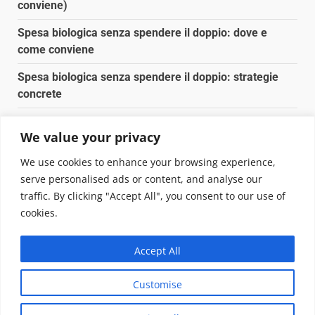
conviene)
Spesa biologica senza spendere il doppio: dove e
come conviene
Spesa biologica senza spendere il doppio: strategie
concrete
Orto domestico per principianti: cosa coltivare in 2 mq
We value your privacy
Pulizia naturale della casa: 3 ingredienti che
We use cookies to enhance your browsing experience,
sostituiscono 10 prodotti chimici
serve personalised ads or content, and analyse our
traffic. By clicking "Accept All", you consent to our use of
Copyright © 2025 Biopianeta.it proprietà di Jws Media
cookies.
Srl - Via Cavour 310 - 00184 Roma - P.Iva 17132921002
Questo blog non è una testata giornalistica, in quanto
Accept All
viene aggiornato senza alcuna periodicità. Non può
pertanto considerarsi un prodotto editoriale ai sensi
Customise
della legge n. 62 del 07.03.2001
|
DarkNews
von AF
themes.