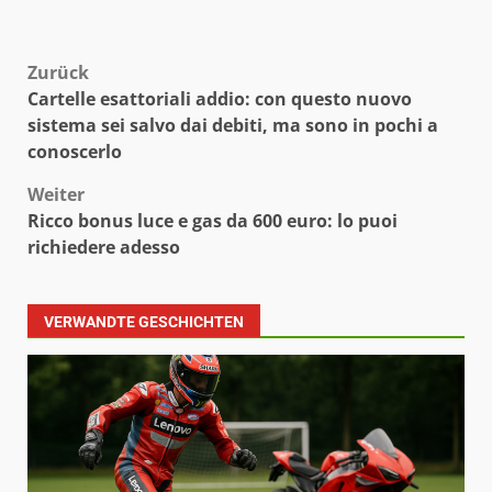
Beitragsnavigation
Zurück
Cartelle esattoriali addio: con questo nuovo
sistema sei salvo dai debiti, ma sono in pochi a
conoscerlo
Weiter
Ricco bonus luce e gas da 600 euro: lo puoi
richiedere adesso
VERWANDTE GESCHICHTEN