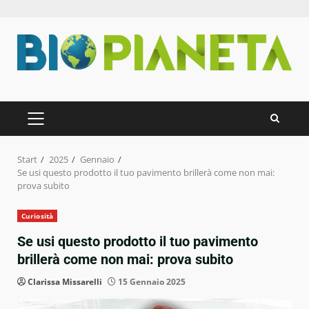
Zum
Inhalt
springen
PRIMÄRES
MENÜ
Start
2025
Gennaio
Se usi questo prodotto il tuo pavimento brillerà come non mai:
prova subito
Curiosità
Se usi questo prodotto il tuo pavimento
brillerà come non mai: prova subito
Clarissa Missarelli
15 Gennaio 2025