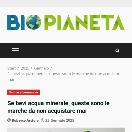
Zum
Inhalt
springen
PRIMÄRES
MENÜ
Start
2025
Gennaio
Se bevi acqua minerale, queste sono le marche da non acquistare
mai
Salute e benessere
Se bevi acqua minerale, queste sono le
marche da non acquistare mai
Roberto Arciola
23 Gennaio 2025