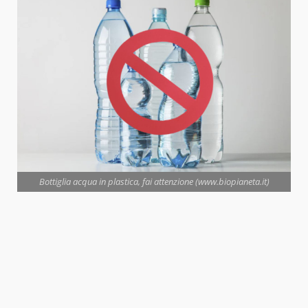
Bottiglia acqua in plastica, fai attenzione (www.biopianeta.it)