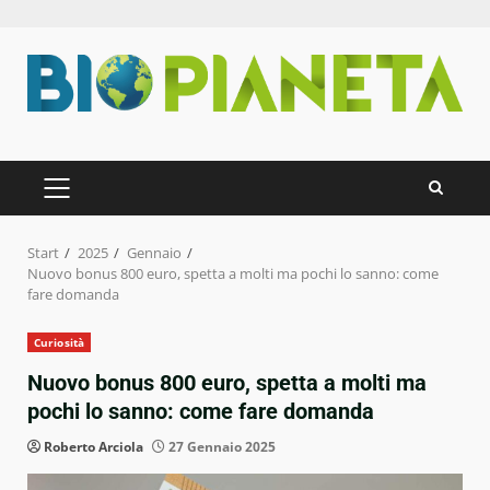
Zum
Inhalt
springen
PRIMÄRES
MENÜ
Start
2025
Gennaio
Nuovo bonus 800 euro, spetta a molti ma pochi lo sanno: come
fare domanda
Curiosità
Nuovo bonus 800 euro, spetta a molti ma
pochi lo sanno: come fare domanda
Roberto Arciola
27 Gennaio 2025