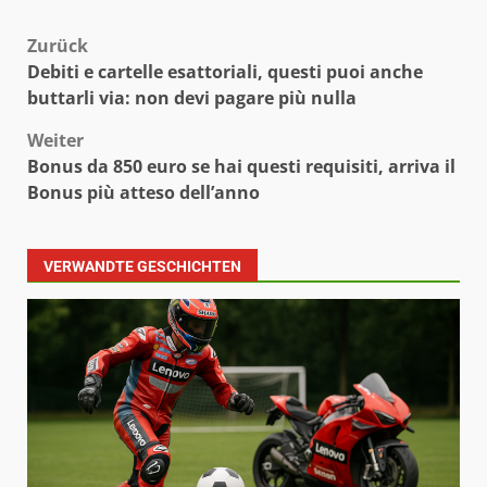
Beitragsnavigation
Zurück
Debiti e cartelle esattoriali, questi puoi anche
buttarli via: non devi pagare più nulla
Weiter
Bonus da 850 euro se hai questi requisiti, arriva il
Bonus più atteso dell’anno
VERWANDTE GESCHICHTEN