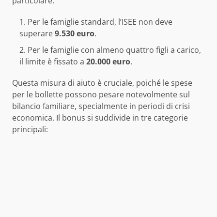
particolare:
Per le famiglie standard, l’ISEE non deve
superare
9.530 euro
.
Per le famiglie con almeno quattro figli a carico,
il limite è fissato a
20.000 euro
.
Questa misura di aiuto è cruciale, poiché le spese
per le bollette possono pesare notevolmente sul
bilancio familiare, specialmente in periodi di crisi
economica. Il bonus si suddivide in tre categorie
principali: