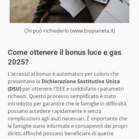
Chi può richiederlo (www.biopianeta.it)
Come ottenere il bonus luce e gas
2025?
L’accesso al bonus è automatico per coloro che
presentano la
Dichiarazione Sostitutiva Unica
(DSU)
per ottenere l’ISEE e soddisfano i parametri
richiesti. Questo processo semplificato è stato
introdotto per garantire che le famiglie in difficoltà
possano accedere rapidamente e senza
complicazioni agli aiuti necessari. È importante che
le famiglie siano informate e consapevoli dei propri
diritti, affinché possano beneficiare di queste