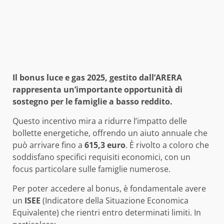
Il bonus luce e gas 2025, gestito dall’ARERA
rappresenta un’importante opportunità di
sostegno per le famiglie a basso reddito.
Questo incentivo mira a ridurre l’impatto delle
bollette energetiche, offrendo un aiuto annuale che
può arrivare fino a
615,3 euro
. È rivolto a coloro che
soddisfano specifici requisiti economici, con un
focus particolare sulle famiglie numerose.
Per poter accedere al bonus, è fondamentale avere
un
ISEE
(Indicatore della Situazione Economica
Equivalente) che rientri entro determinati limiti. In