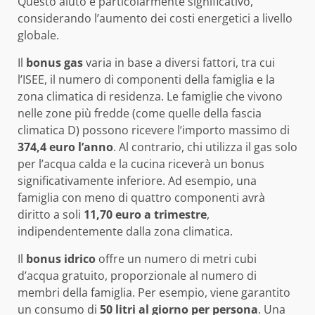
Questo aiuto è particolarmente significativo,
considerando l’aumento dei costi energetici a livello
globale.
Il
bonus gas
varia in base a diversi fattori, tra cui
l’ISEE, il numero di componenti della famiglia e la
zona climatica di residenza. Le famiglie che vivono
nelle zone più fredde (come quelle della fascia
climatica D) possono ricevere l’importo massimo di
374,4 euro l’anno
. Al contrario, chi utilizza il gas solo
per l’acqua calda e la cucina riceverà un bonus
significativamente inferiore. Ad esempio, una
famiglia con meno di quattro componenti avrà
diritto a soli
11,70 euro a trimestre
,
indipendentemente dalla zona climatica.
Il
bonus idrico
offre un numero di metri cubi
d’acqua gratuito, proporzionale al numero di
membri della famiglia. Per esempio, viene garantito
un consumo di
50 litri al giorno per persona
. Una