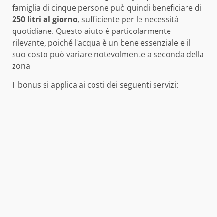
famiglia di cinque persone può quindi beneficiare di
250 litri al giorno
, sufficiente per le necessità
quotidiane. Questo aiuto è particolarmente
rilevante, poiché l’acqua è un bene essenziale e il
suo costo può variare notevolmente a seconda della
zona.
Il bonus si applica ai costi dei seguenti servizi: