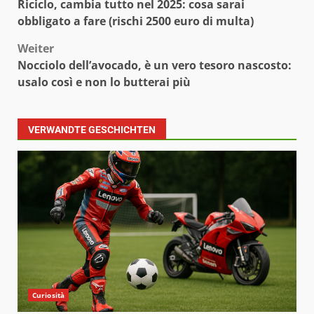
Riciclo, cambia tutto nel 2025: cosa sarai
obbligato a fare (rischi 2500 euro di multa)
Weiter
Nocciolo dell’avocado, è un vero tesoro nascosto:
usalo così e non lo butterai più
VERWANDTE GESCHICHTEN
Curiosità