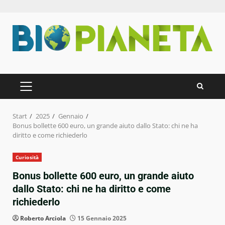
Zum
Inhalt
springen
PRIMÄRES
MENÜ
Start
2025
Gennaio
Bonus bollette 600 euro, un grande aiuto dallo Stato: chi ne ha
diritto e come richiederlo
Curiosità
Bonus bollette 600 euro, un grande aiuto
dallo Stato: chi ne ha diritto e come
richiederlo
Roberto Arciola
15 Gennaio 2025