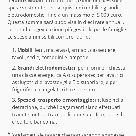
Il
Bonus Mobili
offre una detrazione del 50% sulle
spese sostenute per l’acquisto di mobili e grandi
elettrodomestici, fino a un massimo di 5.000 euro.
Questa somma sarà suddivisa in dieci rate annuali,
rendendo l’agevolazione più gestibile per le famiglie.
Le spese ammissibili comprendono:
Mobili
: letti, materassi, armadi, cassettiere,
tavoli, sedie, comodini e lampade.
Grandi elettrodomestici
: per i forni è richiesta
una classe energetica A o superiore; per lavatrici,
asciugatrici e lavastoviglie E o superiore; e per
frigoriferi e congelatori F o superiore.
Spese di trasporto e montaggio
: incluse nella
detrazione, purché i pagamenti siano effettuati
tramite metodi tracciabili come bonifico, carte di
credito o bancomat.
È fondamentale notare che non saranno ammesse