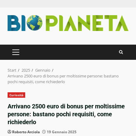
Zum
Inhalt
springen
PRIMÄRES
MENÜ
Start
2025
Gennaio
Arrivano 2500 euro di bonus per moltissime persone: bastano
pochi requisiti, come richiederlo
Curiosità
Arrivano 2500 euro di bonus per moltissime
persone: bastano pochi requisiti, come
richiederlo
Roberto Arciola
19 Gennaio 2025