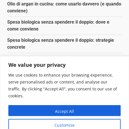
Olio di argan in cucina: come usarlo davvero (e quando
conviene)
Spesa biologica senza spendere il doppio: dove e
come conviene
Spesa biologica senza spendere il doppio: strategie
concrete
Orto domestico per principianti: cosa coltivare in 2 mq
We value your privacy
Pulizia naturale della casa: 3 ingredienti che
We use cookies to enhance your browsing experience,
sostituiscono 10 prodotti chimici
serve personalised ads or content, and analyse our
traffic. By clicking "Accept All", you consent to our use of
Copyright © 2025 Biopianeta.it proprietà di Jws Media
cookies.
Srl - Via Cavour 310 - 00184 Roma - P.Iva 17132921002
Questo blog non è una testata giornalistica, in quanto
Accept All
viene aggiornato senza alcuna periodicità. Non può
pertanto considerarsi un prodotto editoriale ai sensi
Customise
della legge n. 62 del 07.03.2001
|
DarkNews
von AF