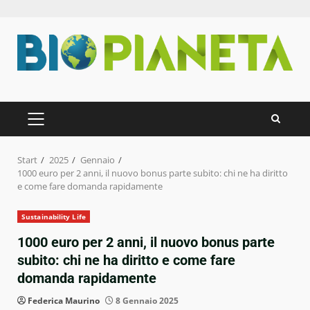
Zum
Inhalt
springen
PRIMÄRES
MENÜ
Start
2025
Gennaio
1000 euro per 2 anni, il nuovo bonus parte subito: chi ne ha diritto
e come fare domanda rapidamente
Sustainability Life
1000 euro per 2 anni, il nuovo bonus parte
subito: chi ne ha diritto e come fare
domanda rapidamente
Federica Maurino
8 Gennaio 2025