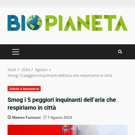
Zum
Inhalt
springen
PRIMÄRES
MENÜ
Start
2024
Agosto
Smog i 5 peggiori inquinanti dell’aria che respiriamo in città
Salute e benessere
Smog i 5 peggiori inquinanti dell’aria che
respiriamo in città
Matteo Fantozzi
7 Agosto 2024