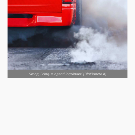
Smog, i cinque agenti inquinanti (BioPianeta.it)