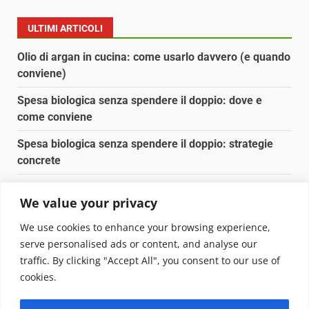
ULTIMI ARTICOLI
Olio di argan in cucina: come usarlo davvero (e quando
conviene)
Spesa biologica senza spendere il doppio: dove e
come conviene
Spesa biologica senza spendere il doppio: strategie
concrete
Orto domestico per principianti: cosa coltivare in 2 mq
We value your privacy
Pulizia naturale della casa: 3 ingredienti che
We use cookies to enhance your browsing experience,
sostituiscono 10 prodotti chimici
serve personalised ads or content, and analyse our
traffic. By clicking "Accept All", you consent to our use of
Copyright © 2025 Biopianeta.it proprietà di Jws Media
cookies.
Srl - Via Cavour 310 - 00184 Roma - P.Iva 17132921002
Questo blog non è una testata giornalistica, in quanto