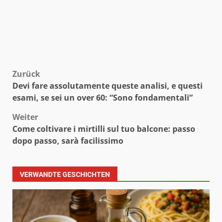
Beitragsnavigation
Zurück
Devi fare assolutamente queste analisi, e questi
esami, se sei un over 60: “Sono fondamentali”
Weiter
Come coltivare i mirtilli sul tuo balcone: passo
dopo passo, sarà facilissimo
VERWANDTE GESCHICHTEN