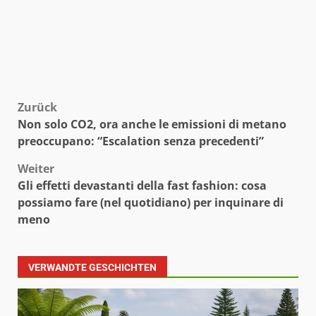
Beitragsnavigation
Zurück
Non solo CO2, ora anche le emissioni di metano
preoccupano: “Escalation senza precedenti”
Weiter
Gli effetti devastanti della fast fashion: cosa
possiamo fare (nel quotidiano) per inquinare di
meno
VERWANDTE GESCHICHTEN