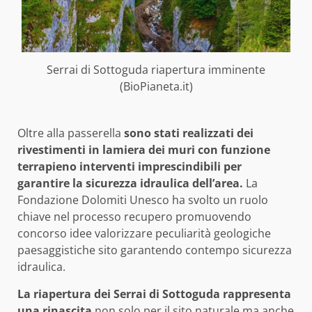
Serrai di Sottoguda riapertura imminente
(BioPianeta.it)
Oltre alla passerella
sono stati realizzati dei
rivestimenti in lamiera dei muri con funzione
terrapieno interventi imprescindibili per
garantire la sicurezza idraulica dell’area.
La
Fondazione Dolomiti Unesco ha svolto un ruolo
chiave nel processo recupero promuovendo
concorso idee valorizzare peculiarità geologiche
paesaggistiche sito garantendo contempo sicurezza
idraulica.
La riapertura dei Serrai di Sottoguda rappresenta
una rinascita
non solo per il sito naturale ma anche