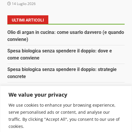
14 Luglio 2026
ULTIMI ARTICOLI
Olio di argan in cucina: come usarlo davvero (e quando
conviene)
Spesa biologica senza spendere il doppio: dove e
come conviene
Spesa biologica senza spendere il doppio: strategie
concrete
Orto domestico per principianti: cosa coltivare in 2 mq
We value your privacy
Pulizia naturale della casa: 3 ingredienti che
We use cookies to enhance your browsing experience,
sostituiscono 10 prodotti chimici
serve personalised ads or content, and analyse our
traffic. By clicking "Accept All", you consent to our use of
Copyright © 2025 Biopianeta.it proprietà di Jws Media
cookies.
Srl - Via Cavour 310 - 00184 Roma - P.Iva 17132921002