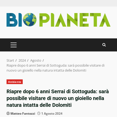
Zum
Inhalt
springen
PRIMÄRES
MENÜ
Start
2024
Agosto
Riapre dopo 6 anni Serrai di Sottoguda: sarà possibile visitare di
nuovo un gioiello nella natura intatta delle Dolomiti
Ambiente
Riapre dopo 6 anni Serrai di Sottoguda: sarà
possibile visitare di nuovo un gioiello nella
natura intatta delle Dolomiti
Matteo Fantozzi
1 Agosto 2024