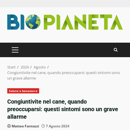
Zum
Inhalt
springen
PRIMÄRES
MENÜ
Start
2024
Agosto
Congiuntivite nel cane, quando preoccuparsi: questi sintomi sono
un grave allarme
Salute e benessere
Congiuntivite nel cane, quando
preoccuparsi: questi sintomi sono un grave
allarme
Matteo Fantozzi
7 Agosto 2024