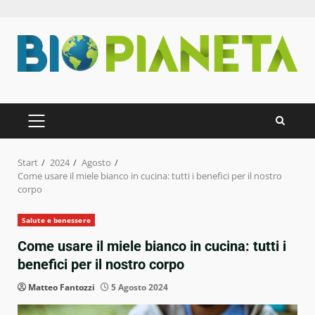
Zum
Inhalt
springen
PRIMÄRES
MENÜ
Start
2024
Agosto
Come usare il miele bianco in cucina: tutti i benefici per il nostro
corpo
Salute e benessere
Come usare il miele bianco in cucina: tutti i
benefici per il nostro corpo
Matteo Fantozzi
5 Agosto 2024