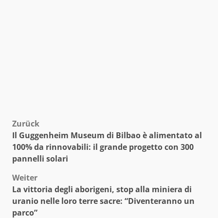
Beitragsnavigation
Zurück
Il Guggenheim Museum di Bilbao è alimentato al
100% da rinnovabili: il grande progetto con 300
pannelli solari
Weiter
La vittoria degli aborigeni, stop alla miniera di
uranio nelle loro terre sacre: “Diventeranno un
parco”