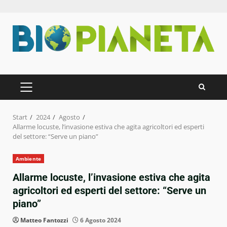
Zum
Inhalt
springen
PRIMÄRES
MENÜ
Start
2024
Agosto
Allarme locuste, l’invasione estiva che agita agricoltori ed esperti
del settore: “Serve un piano”
Ambiente
Allarme locuste, l’invasione estiva che agita
agricoltori ed esperti del settore: “Serve un
piano”
Matteo Fantozzi
6 Agosto 2024