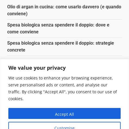
Olio di argan in cucina: come usarlo davvero (e quando
conviene)
Spesa biologica senza spendere il doppio: dove e
come conviene
Spesa biologica senza spendere il doppio: strategie
concrete
Orto domestico per principianti: cosa coltivare in 2 mq
We value your privacy
Pulizia naturale della casa: 3 ingredienti che
We use cookies to enhance your browsing experience,
sostituiscono 10 prodotti chimici
serve personalised ads or content, and analyse our
traffic. By clicking "Accept All", you consent to our use of
Copyright © 2025 Biopianeta.it proprietà di Jws Media
cookies.
Srl - Via Cavour 310 - 00184 Roma - P.Iva 17132921002
Questo blog non è una testata giornalistica, in quanto
Accept All
viene aggiornato senza alcuna periodicità. Non può
pertanto considerarsi un prodotto editoriale ai sensi
Customise