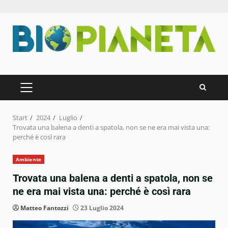
Zum
Inhalt
springen
PRIMÄRES
MENÜ
Start
2024
Luglio
Trovata una balena a denti a spatola, non se ne era mai vista una:
perché è così rara
Ambiente
Trovata una balena a denti a spatola, non se
ne era mai vista una: perché è così rara
Matteo Fantozzi
23 Luglio 2024