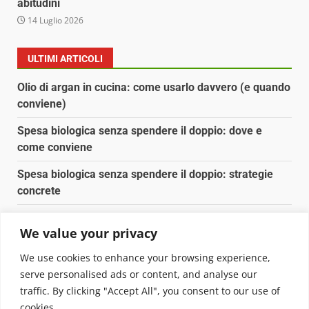
abitudini
14 Luglio 2026
ULTIMI ARTICOLI
Olio di argan in cucina: come usarlo davvero (e quando
conviene)
Spesa biologica senza spendere il doppio: dove e
come conviene
Spesa biologica senza spendere il doppio: strategie
concrete
Orto domestico per principianti: cosa coltivare in 2 mq
We value your privacy
Pulizia naturale della casa: 3 ingredienti che
We use cookies to enhance your browsing experience,
sostituiscono 10 prodotti chimici
serve personalised ads or content, and analyse our
traffic. By clicking "Accept All", you consent to our use of
Copyright © 2025 Biopianeta.it proprietà di Jws Media
cookies.