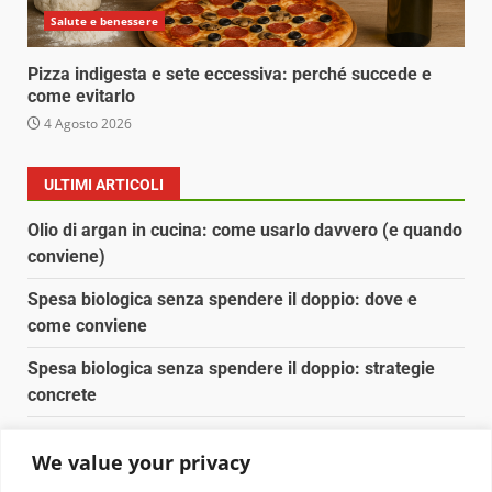
Salute e benessere
Pizza indigesta e sete eccessiva: perché succede e
come evitarlo
4 Agosto 2026
ULTIMI ARTICOLI
Olio di argan in cucina: come usarlo davvero (e quando
conviene)
Spesa biologica senza spendere il doppio: dove e
come conviene
Spesa biologica senza spendere il doppio: strategie
concrete
Orto domestico per principianti: cosa coltivare in 2 mq
We value your privacy
Pulizia naturale della casa: 3 ingredienti che