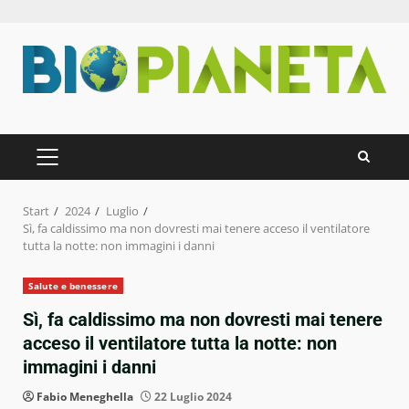
Zum
Inhalt
springen
PRIMÄRES
MENÜ
Start
2024
Luglio
Sì, fa caldissimo ma non dovresti mai tenere acceso il ventilatore
tutta la notte: non immagini i danni
Salute e benessere
Sì, fa caldissimo ma non dovresti mai tenere
acceso il ventilatore tutta la notte: non
immagini i danni
Fabio Meneghella
22 Luglio 2024