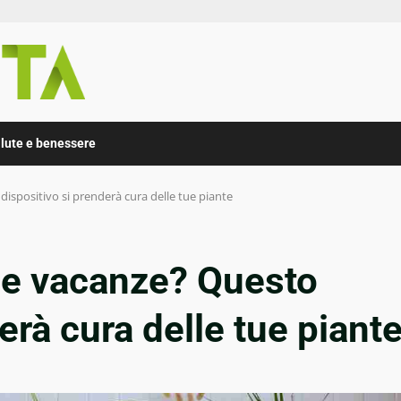
lute e benessere
dispositivo si prenderà cura delle tue piante
 le vacanze? Questo
erà cura delle tue piant