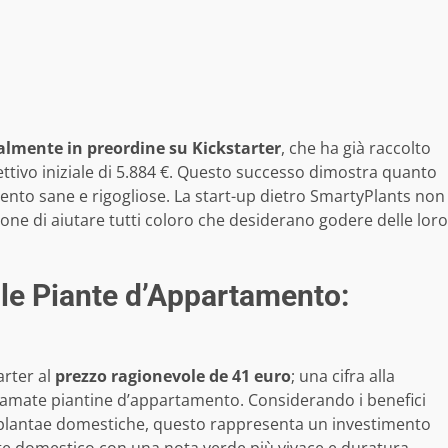
almente in preordine su Kickstarter
, che ha già raccolto
ettivo iniziale di 5.884 €. Questo successo dimostra quanto
mento sane e rigogliose. La start-up dietro SmartyPlants non
opone di aiutare tutti coloro che desiderano godere delle loro
 le Piante d’Appartamento:
arter al
prezzo ragionevole de 41 euro
; una cifra alla
e amate piantine d’appartamento. Considerando i benefici
le plantae domestiche, questo rappresenta un investimento
te domestico con una nota verde più vivace e duratura.