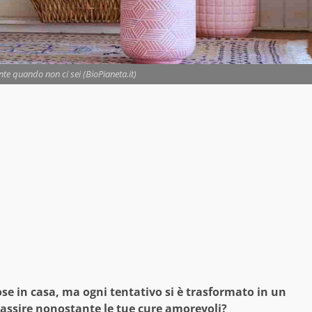
nte quando non ci sei (BioPianeta.it)
ose in casa, ma ogni tentativo si è trasformato in un
ppassire nonostante le tue cure amorevoli?