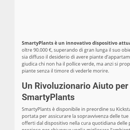
SmartyPlants è un innovativo dispositivo attu
oltre 90.000 €, superando di gran lunga il suo obi
sia diffuso il desiderio di avere piante d’apparta
giudica chi non ha il pollice verde, ma anzi si pr
piante senza il timore di vederle morire.
Un Rivoluzionario Aiuto per
SmartyPlants
SmartyPlants è disponibile in preordine su Kickst
portata per assicurare la sopravvivenza delle tu
offerti dal dispositivo nella cura quotidiana del
prezioso per chiunque voglia migliorare l’ambien