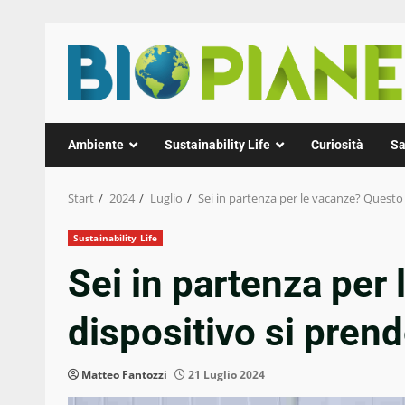
Zum
Inhalt
springen
Ambiente
Sustainability Life
Curiosità
Sa
Start
2024
Luglio
Sei in partenza per le vacanze? Questo 
Sustainability Life
Sei in partenza per
dispositivo si prend
Matteo Fantozzi
21 Luglio 2024