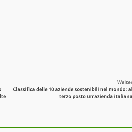
Weite
o
Classifica delle 10 aziende sostenibili nel mondo: a
lte
terzo posto un’azienda italian