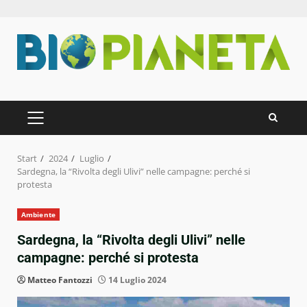
Zum
Inhalt
springen
PRIMÄRES
MENÜ
Start
2024
Luglio
Sardegna, la “Rivolta degli Ulivi” nelle campagne: perché si
protesta
Ambiente
Sardegna, la “Rivolta degli Ulivi” nelle
campagne: perché si protesta
Matteo Fantozzi
14 Luglio 2024