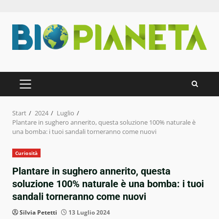
Zum
Inhalt
springen
PRIMÄRES
MENÜ
Start
2024
Luglio
Plantare in sughero annerito, questa soluzione 100% naturale è
una bomba: i tuoi sandali torneranno come nuovi
Curiosità
Plantare in sughero annerito, questa
soluzione 100% naturale è una bomba: i tuoi
sandali torneranno come nuovi
Silvia Petetti
13 Luglio 2024