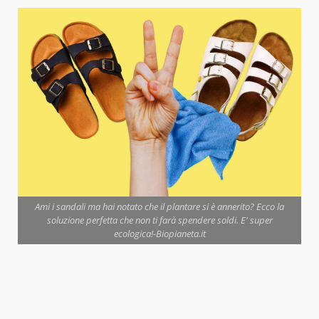
Ami i sandali ma hai notato che il plantare si è annerito? Ecco la
soluzione perfetta che non ti farà spendere soldi. E' super
ecologica!-Biopianeta.it