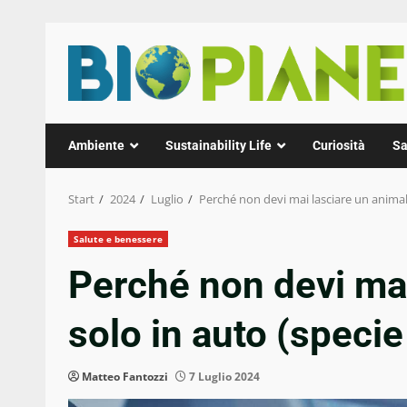
Zum
Inhalt
springen
Ambiente
Sustainability Life
Curiosità
Sa
Start
2024
Luglio
Perché non devi mai lasciare un animale 
Salute e benessere
Perché non devi mai
solo in auto (specie 
Matteo Fantozzi
7 Luglio 2024