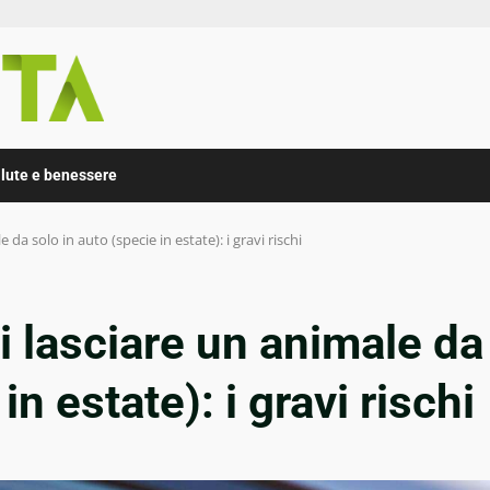
lute e benessere
da solo in auto (specie in estate): i gravi rischi
 lasciare un animale da
in estate): i gravi rischi