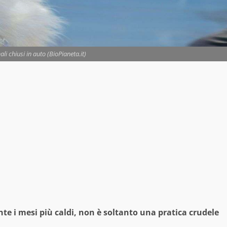
i chiusi in auto (BioPianeta.it)
te i mesi più caldi, non è soltanto una pratica crudele