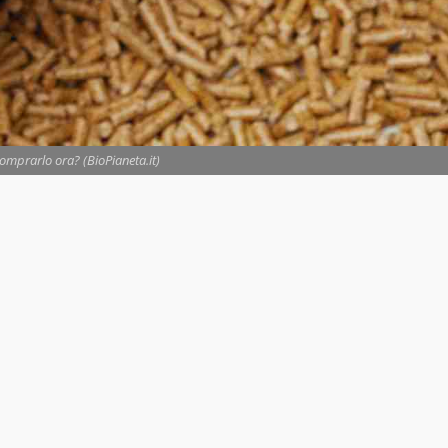
comprarlo ora? (BioPianeta.it)