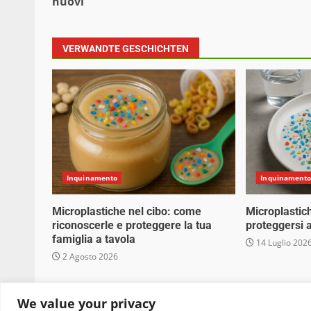
nuovi
VERWANDTE GESCHICHTEN
Inquinamento
Inquinament
Microplastiche nel cibo: come
Microplastic
riconoscerle e proteggere la tua
proteggersi a
famiglia a tavola
14 Luglio 202
2 Agosto 2026
Copyright © 2025 Biopianeta.it proprietà di Jws
We value your privacy