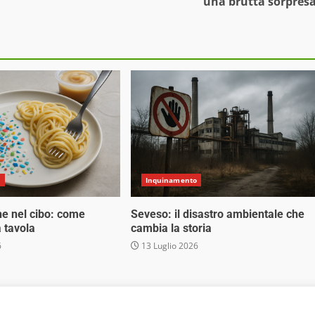
una brutta sorpres
o
Inquinamento
he nel cibo: come
Seveso: il disastro ambientale che
 tavola
cambia la storia
6
13 Luglio 2026
 Media Srl - Via Cavour 310 - 00184 Roma - P.Iva 17132921002