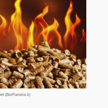
et (BioPianeta.it)