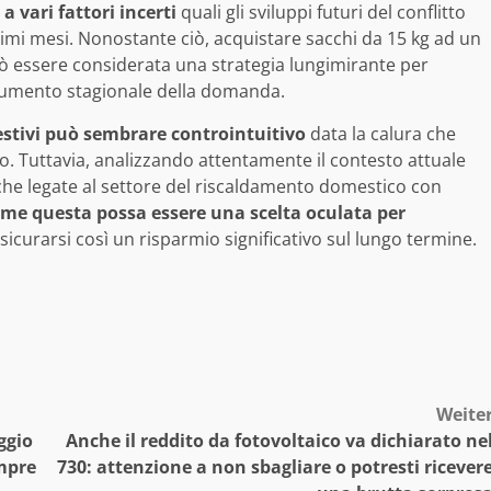
a vari fattori incerti
quali gli sviluppi futuri del conflitto
simi mesi. Nonostante ciò, acquistare sacchi da 15 kg ad un
uò essere considerata una strategia lungimirante per
l’aumento stagionale della domanda.
estivi può sembrare controintuitivo
data la calura che
. Tuttavia, analizzando attentamente il contesto attuale
che legate al settore del riscaldamento domestico con
e questa possa essere una scelta oculata per
icurarsi così un risparmio significativo sul lungo termine.
Weite
ggio
Anche il reddito da fotovoltaico va dichiarato ne
mpre
730: attenzione a non sbagliare o potresti ricever