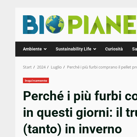
Zum
Inhalt
springen
Ambiente
Sustainability Life
Curiosità
Sa
Start
2024
Luglio
Perché i più furbi comprano il pellet pro
Inquinamento
Perché i più furbi c
in questi giorni: il 
(tanto) in inverno