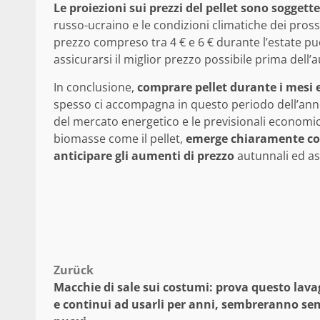
Le proiezioni sui prezzi del pellet sono soggette 
russo-ucraino e le condizioni climatiche dei pros
prezzo compreso tra 4 € e 6 € durante l’estate p
assicurarsi il miglior prezzo possibile prima del
In conclusione,
comprare pellet durante i mesi 
spesso ci accompagna in questo periodo dell’anno
del mercato energetico e le previsionali economi
biomasse come il pellet,
emerge chiaramente com
anticipare gli aumenti di prezzo
autunnali ed ass
Beitragsnavigation
Zurück
Macchie di sale sui costumi: prova questo lava
e continui ad usarli per anni, sembreranno se