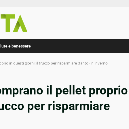
lute e benessere
prio in questi giorni: il trucco per risparmiare (tanto) in inverno
omprano il pellet proprio
trucco per risparmiare