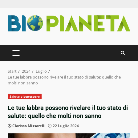
Zum
Inhalt
springen
PRIMÄRES
MENÜ
Start
2024
Luglio
Le tue labbra possono rivelare il tuo stato di salute: quello che
molti non sanno
Salute e benessere
Le tue labbra possono rivelare il tuo stato di
salute: quello che molti non sanno
Clarissa Missarelli
22 Luglio 2024