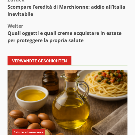
Beitragsnavigation
Scompare l’eredità di Marchionne: addio all’Italia
inevitabile
Weiter
Quali oggetti e quali creme acquistare in estate
per proteggere la propria salute
VERWANDTE GESCHICHTEN
Salute e benessere