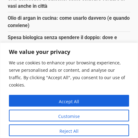
vasi anche in città
Olio di argan in cucina: come usarlo davvero (e quando
conviene)
Spesa biologica senza spendere il doppio: dove e
come conviene
We value your privacy
Spesa biologica senza spendere il doppio: strategie
We use cookies to enhance your browsing experience,
concrete
serve personalised ads or content, and analyse our
traffic. By clicking "Accept All", you consent to our use of
Copyright © 2025 Biopianeta.it proprietà di Jws Media
cookies.
Srl - Via Cavour 310 - 00184 Roma - P.Iva 17132921002
Questo blog non è una testata giornalistica, in quanto
Accept All
viene aggiornato senza alcuna periodicità. Non può
pertanto considerarsi un prodotto editoriale ai sensi
Customise
della legge n. 62 del 07.03.2001
|
DarkNews
von AF
themes.
Reject All