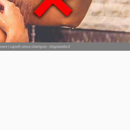
avare i capelli senza shampoo - biopianeta.it