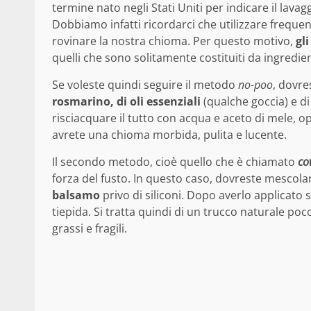
termine nato negli Stati Uniti per indicare il lavag
Dobbiamo infatti ricordarci che utilizzare freque
rovinare la nostra chioma. Per questo motivo,
gli
quelli che sono solitamente costituiti da ingredien
Se voleste quindi seguire il metodo
no-poo
, dovre
rosmarino, di oli essenziali
(qualche goccia) e di
risciacquare il tutto con acqua e aceto di mele, o
avrete una chioma morbida, pulita e lucente.
Il secondo metodo, cioè quello che è chiamato
co
forza del fusto. In questo caso, dovreste mescol
balsamo
privo di siliconi. Dopo averlo applicato s
tiepida. Si tratta quindi di un trucco naturale poc
grassi e fragili.