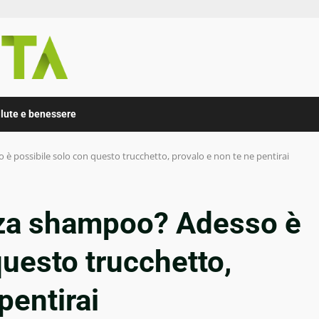
lute e benessere
 è possibile solo con questo trucchetto, provalo e non te ne pentirai
enza shampoo? Adesso è
questo trucchetto,
pentirai