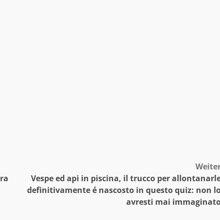
Weite
tra
Vespe ed api in piscina, il trucco per allontanarl
definitivamente é nascosto in questo quiz: non l
avresti mai immaginat