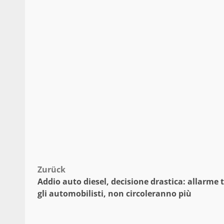
Beitragsnavigation
Zurück
Addio auto diesel, decisione drastica: allarme 
gli automobilisti, non circoleranno più