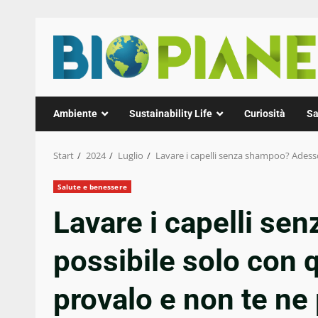
Zum
Inhalt
springen
Ambiente
Sustainability Life
Curiosità
Sa
Start
2024
Luglio
Lavare i capelli senza shampoo? Adesso
Salute e benessere
Lavare i capelli s
possibile solo con 
provalo e non te ne 