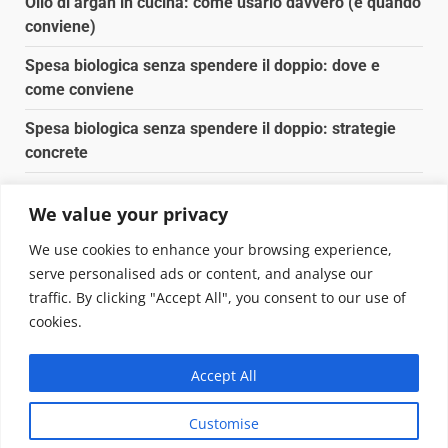
Olio di argan in cucina: come usarlo davvero (e quando
conviene)
Spesa biologica senza spendere il doppio: dove e
come conviene
Spesa biologica senza spendere il doppio: strategie
concrete
Orto domestico per principianti: cosa coltivare in 2 mq
We value your privacy
Pulizia naturale della casa: 3 ingredienti che
We use cookies to enhance your browsing experience,
sostituiscono 10 prodotti chimici
serve personalised ads or content, and analyse our
traffic. By clicking "Accept All", you consent to our use of
Copyright © 2025 Biopianeta.it proprietà di Jws Media
cookies.
Srl - Via Cavour 310 - 00184 Roma - P.Iva 17132921002
Questo blog non è una testata giornalistica, in quanto
Accept All
viene aggiornato senza alcuna periodicità. Non può
pertanto considerarsi un prodotto editoriale ai sensi
Customise
della legge n. 62 del 07.03.2001
|
DarkNews
von AF