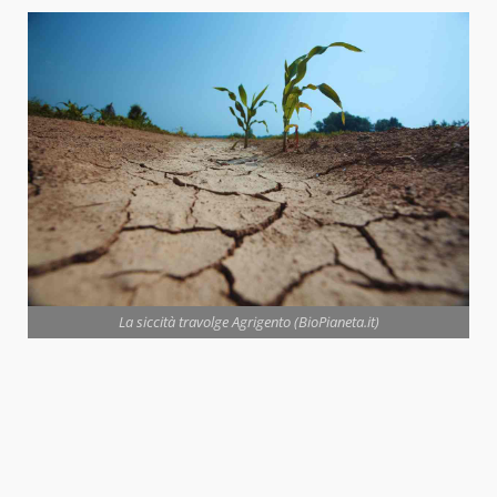
La siccità travolge Agrigento (BioPianeta.it)