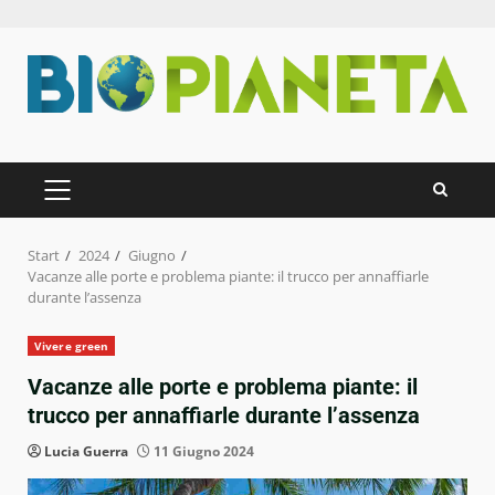
Zum
Inhalt
springen
PRIMÄRES
MENÜ
Start
2024
Giugno
Vacanze alle porte e problema piante: il trucco per annaffiarle
durante l’assenza
Vivere green
Vacanze alle porte e problema piante: il
trucco per annaffiarle durante l’assenza
Lucia Guerra
11 Giugno 2024