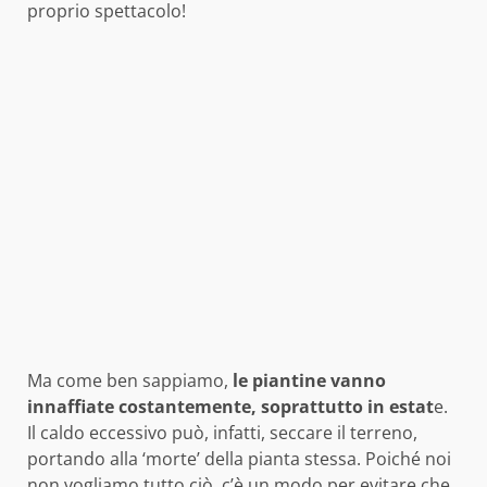
proprio spettacolo!
Ma come ben sappiamo,
le piantine vanno
innaffiate costantemente, soprattutto in estat
e.
Il caldo eccessivo può, infatti, seccare il terreno,
portando alla ‘morte’ della pianta stessa. Poiché noi
non vogliamo tutto ciò, c’è un modo per evitare che