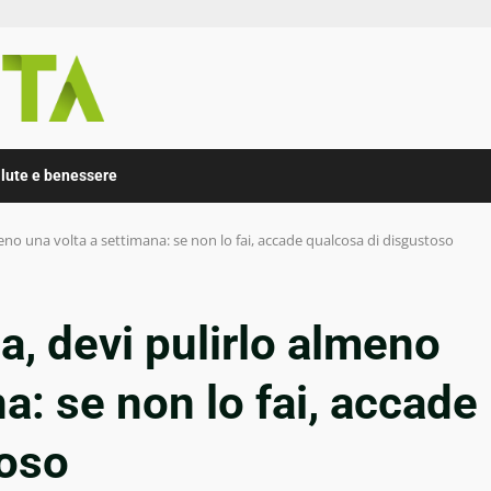
lute e benessere
meno una volta a settimana: se non lo fai, accade qualcosa di disgustoso
a, devi pulirlo almeno
a: se non lo fai, accade
toso