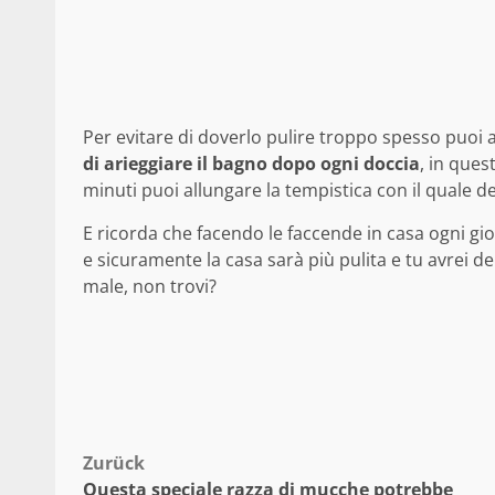
Per evitare di doverlo pulire troppo spesso puoi
di arieggiare il bagno dopo ogni doccia
, in que
minuti puoi allungare la tempistica con il quale de
E ricorda che facendo le faccende in casa ogni gi
e sicuramente la casa sarà più pulita e tu avrei de
male, non trovi?
Beitragsnavigation
Zurück
Questa speciale razza di mucche potrebbe