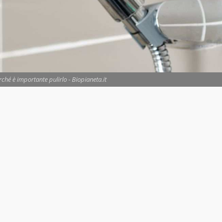
rché è importante pulirlo - Biopianeta.it