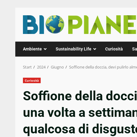
Zum
Inhalt
springen
Ambiente
Sustainability Life
Curiosità
Sa
Start
2024
Giugno
Soffione della doccia, devi pulirlo al
Curiosità
Soffione della docci
una volta a settiman
qualcosa di disgus