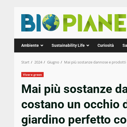
Zum
Inhalt
springen
Ambiente
Sustainability Life
Curiosità
Sa
Start
2024
Giugno
Mai più sostanze dannose e prodotti c
Vivere green
Mai più sostanze da
costano un occhio de
giardino perfetto c