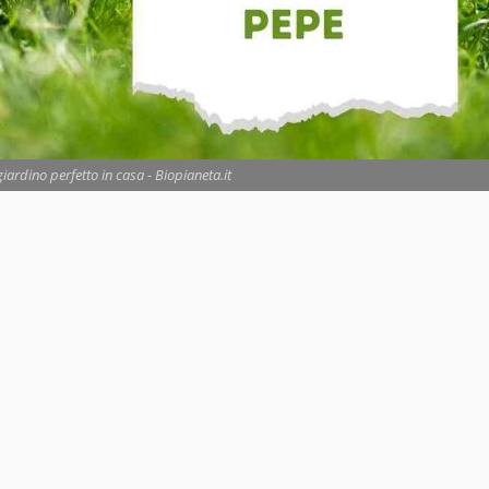
rdino perfetto in casa - Biopianeta.it