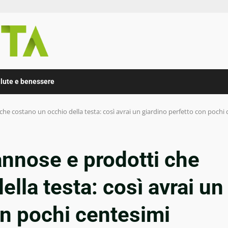
lute e benessere
he costano un occhio della testa: così avrai un giardino perfetto con pochi 
nnose e prodotti che
lla testa: così avrai un
on pochi centesimi