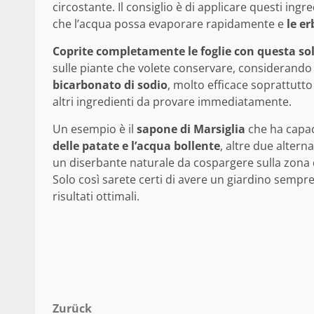
circostante. Il consiglio è di applicare questi ingr
che l’acqua possa evaporare rapidamente e
le e
Coprite completamente le foglie con questa s
sulle piante che volete conservare, considerando
bicarbonato di sodio
, molto efficace soprattutto
altri ingredienti da provare immediatamente.
Un esempio è il
sapone di Marsiglia
che ha capaci
delle patate e l’acqua bollente
, altre due alter
un diserbante naturale da cospargere sulla zona 
Solo così sarete certi di avere un giardino sempr
risultati ottimali.
Beitragsnavigation
Zurück