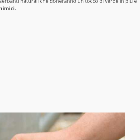
diserbanti naturali che doneranno un tocco di verde in più e
himici.