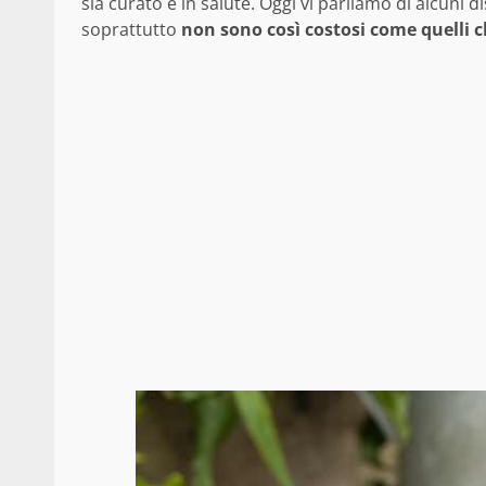
sia curato e in salute. Oggi vi parliamo di alcuni 
soprattutto
non sono così costosi come quelli c