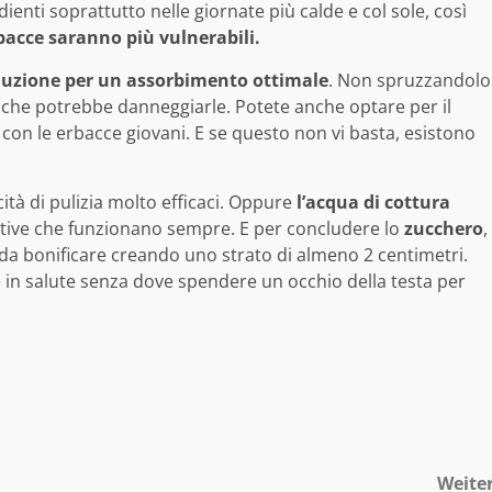
edienti soprattutto nelle giornate più calde e col sole, così
rbacce saranno più vulnerabili.
oluzione per un assorbimento ottimale
. Non spruzzandolo
 che potrebbe danneggiarle. Potete anche optare per il
 con le erbacce giovani. E se questo non vi basta, esistono
tà di pulizia molto efficaci. Oppure
l’acqua di cottura
native che funzionano sempre. E per concludere lo
zucchero
,
da bonificare creando uno strato di almeno 2 centimetri.
e in salute senza dove spendere un occhio della testa per
Weite