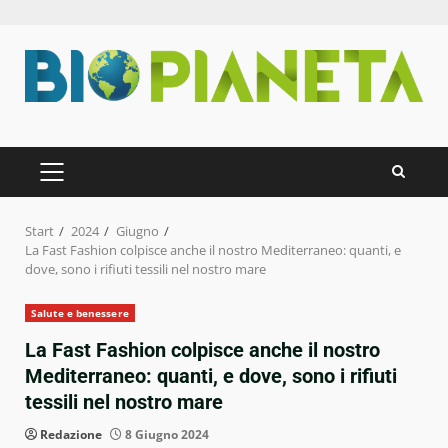
Zum
Inhalt
springen
PRIMÄRES
MENÜ
Start
2024
Giugno
La Fast Fashion colpisce anche il nostro Mediterraneo: quanti, e
dove, sono i rifiuti tessili nel nostro mare
Salute e benessere
La Fast Fashion colpisce anche il nostro
Mediterraneo: quanti, e dove, sono i rifiuti
tessili nel nostro mare
Redazione
8 Giugno 2024