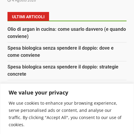
4 Agosto 2026
ULTIMI ARTICOLI
Olio di argan in cucina: come usarlo davvero (e quando
conviene)
Spesa biologica senza spendere il doppio: dove e
come conviene
Spesa biologica senza spendere il doppio: strategie
concrete
Orto domestico per principianti: cosa coltivare in 2 mq
We value your privacy
Pulizia naturale della casa: 3 ingredienti che
We use cookies to enhance your browsing experience,
sostituiscono 10 prodotti chimici
serve personalised ads or content, and analyse our
traffic. By clicking "Accept All", you consent to our use of
Copyright © 2025 Biopianeta.it proprietà di Jws Media
cookies.
Srl - Via Cavour 310 - 00184 Roma - P.Iva 17132921002