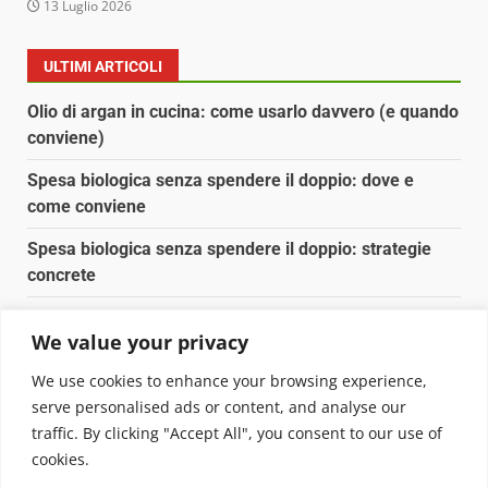
13 Luglio 2026
ULTIMI ARTICOLI
Olio di argan in cucina: come usarlo davvero (e quando
conviene)
Spesa biologica senza spendere il doppio: dove e
come conviene
Spesa biologica senza spendere il doppio: strategie
concrete
Orto domestico per principianti: cosa coltivare in 2 mq
We value your privacy
Pulizia naturale della casa: 3 ingredienti che
We use cookies to enhance your browsing experience,
sostituiscono 10 prodotti chimici
serve personalised ads or content, and analyse our
traffic. By clicking "Accept All", you consent to our use of
Copyright © 2025 Biopianeta.it proprietà di Jws Media
cookies.
Srl - Via Cavour 310 - 00184 Roma - P.Iva 17132921002