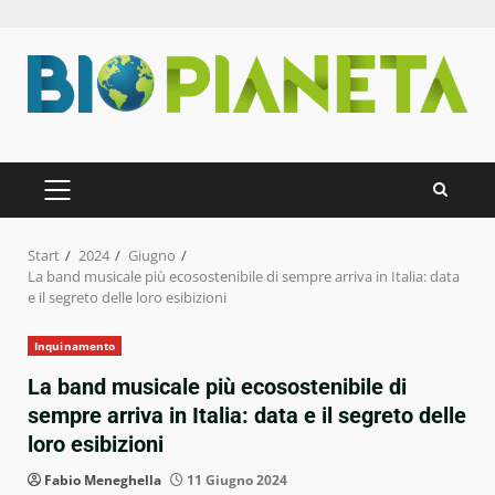
Zum
Inhalt
springen
PRIMÄRES
MENÜ
Start
2024
Giugno
La band musicale più ecosostenibile di sempre arriva in Italia: data
e il segreto delle loro esibizioni
Inquinamento
La band musicale più ecosostenibile di
sempre arriva in Italia: data e il segreto delle
loro esibizioni
Fabio Meneghella
11 Giugno 2024