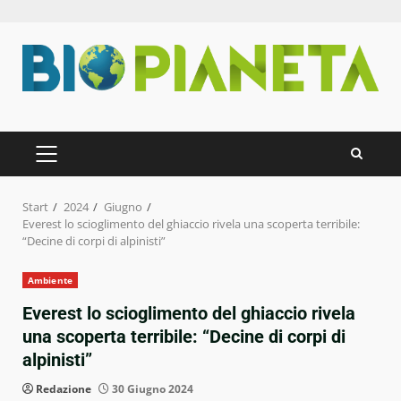
Zum
Inhalt
springen
PRIMÄRES
MENÜ
Start
2024
Giugno
Everest lo scioglimento del ghiaccio rivela una scoperta terribile:
“Decine di corpi di alpinisti”
Ambiente
Everest lo scioglimento del ghiaccio rivela
una scoperta terribile: “Decine di corpi di
alpinisti”
Redazione
30 Giugno 2024