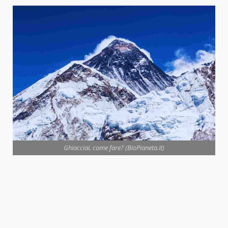
Ghiacciai, come fare? (BioPianeta.it)