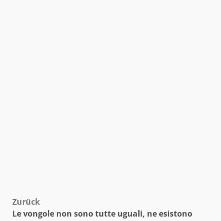
Beitragsnavigation
Zurück
Le vongole non sono tutte uguali, ne esistono