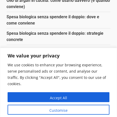
Olio di argan in cucina: come usarlo davvero (e quando
conviene)
Spesa biologica senza spendere il doppio: dove e
come conviene
Spesa biologica senza spendere il doppio: strategie
concrete
Orto domestico per principianti: cosa coltivare in 2 mq
We value your privacy
Pulizia naturale della casa: 3 ingredienti che
We use cookies to enhance your browsing experience,
sostituiscono 10 prodotti chimici
serve personalised ads or content, and analyse our
traffic. By clicking "Accept All", you consent to our use of
Copyright © 2025 Biopianeta.it proprietà di Jws Media
cookies.
Srl - Via Cavour 310 - 00184 Roma - P.Iva 17132921002
Questo blog non è una testata giornalistica, in quanto
Accept All
viene aggiornato senza alcuna periodicità. Non può
pertanto considerarsi un prodotto editoriale ai sensi
Customise
della legge n. 62 del 07.03.2001
|
DarkNews
von AF