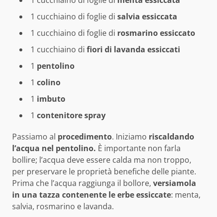
1 cucchiaino di foglie di
menta essiccata
1 cucchiaino di foglie di
salvia essiccata
1 cucchiaino di foglie di
rosmarino essiccato
1 cucchiaino di
fiori di lavanda essiccati
1
pentolino
1
colino
1
imbuto
1
contenitore spray
Passiamo al
procedimento
. Iniziamo
riscaldando
l’acqua nel pentolino.
È importante non farla
bollire; l’acqua deve essere calda ma non troppo,
per preservare le proprietà benefiche delle piante.
Prima che l’acqua raggiunga il bollore,
versiamola
in una tazza contenente le erbe essiccate
: menta,
salvia, rosmarino e lavanda.