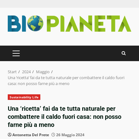
Zum
Inhalt
springen
PRIMÄRES
MENÜ
Start
2024
Maggio
Una ‘ricetta’ fai da te tutta naturale per combattere il caldo fuori
casa: non posso farne più a meno
Sustainability Life
Una ‘ricetta’ fai da te tutta naturale per
combattere il caldo fuori casa: non posso
farne più a meno
Antonetta Del Prete
26 Maggio 2024