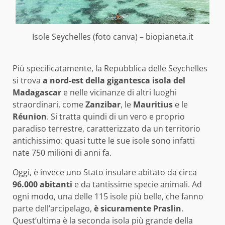
Isole Seychelles (foto canva) – biopianeta.it
Più specificatamente, la Repubblica delle Seychelles
si trova
a nord-est della gigantesca isola del
Madagascar
e nelle vicinanze di altri luoghi
straordinari, come
Zanzibar
, le
Mauritius
e le
Réunion
. Si tratta quindi di un vero e proprio
paradiso terrestre, caratterizzato da un territorio
antichissimo: quasi tutte le sue isole sono infatti
nate 750 milioni di anni fa.
Oggi, è invece uno Stato insulare abitato da circa
96.000 abitanti
e da tantissime specie animali. Ad
ogni modo, una delle 115 isole più belle, che fanno
parte dell’arcipelago,
è sicuramente Praslin
.
Quest’ultima è la seconda isola più grande della