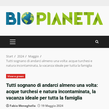
Zum
Inhalt
springen
PRIMÄRES
MENÜ
Start
2024
Maggio
Tutti sognano di andarci almeno una volta: acque turchesi e
natura incontaminata, la vacanza ideale per tutta la famiglia
Vivere green
Tutti sognano di andarci almeno una volta:
acque turchesi e natura incontaminata, la
vacanza ideale per tutta la famiglia
Fabio Meneghella
19 Maggio 2024