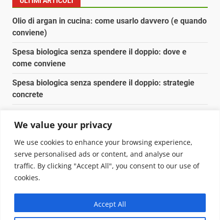
ULTIMI ARTICOLI
Olio di argan in cucina: come usarlo davvero (e quando
conviene)
Spesa biologica senza spendere il doppio: dove e
come conviene
Spesa biologica senza spendere il doppio: strategie
concrete
Orto domestico per principianti: cosa coltivare in 2 mq
We value your privacy
Pulizia naturale della casa: 3 ingredienti che
We use cookies to enhance your browsing experience,
sostituiscono 10 prodotti chimici
serve personalised ads or content, and analyse our
traffic. By clicking "Accept All", you consent to our use of
Copyright © 2025 Biopianeta.it proprietà di Jws Media
cookies.
Srl - Via Cavour 310 - 00184 Roma - P.Iva 17132921002
Questo blog non è una testata giornalistica, in quanto
Accept All
viene aggiornato senza alcuna periodicità. Non può