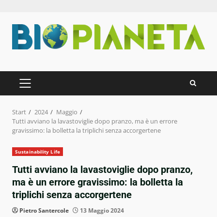
Zum
Inhalt
springen
PRIMÄRES
MENÜ
Start
2024
Maggio
Tutti avviano la lavastoviglie dopo pranzo, ma è un errore
gravissimo: la bolletta la triplichi senza accorgertene
Sustainability Life
Tutti avviano la lavastoviglie dopo pranzo,
ma è un errore gravissimo: la bolletta la
triplichi senza accorgertene
Pietro Santercole
13 Maggio 2024