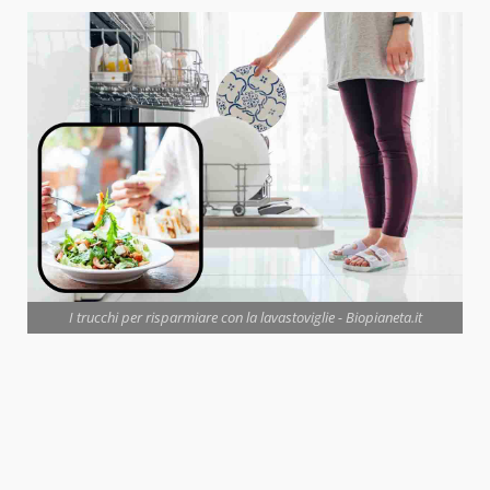
I trucchi per risparmiare con la lavastoviglie - Biopianeta.it