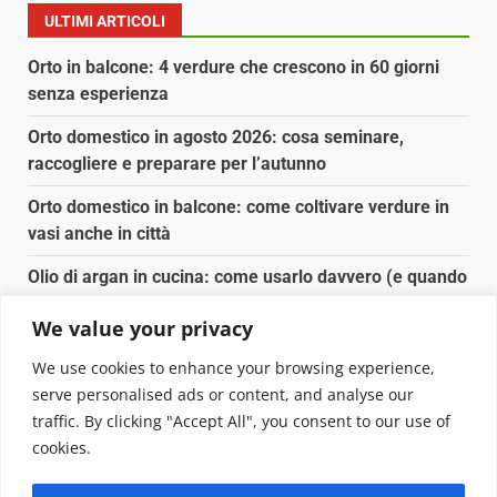
ULTIMI ARTICOLI
Orto in balcone: 4 verdure che crescono in 60 giorni
senza esperienza
Orto domestico in agosto 2026: cosa seminare,
raccogliere e preparare per l’autunno
Orto domestico in balcone: come coltivare verdure in
vasi anche in città
Olio di argan in cucina: come usarlo davvero (e quando
conviene)
We value your privacy
Spesa biologica senza spendere il doppio: dove e
We use cookies to enhance your browsing experience,
come conviene
serve personalised ads or content, and analyse our
traffic. By clicking "Accept All", you consent to our use of
Copyright © 2025 Biopianeta.it proprietà di Jws Media
cookies.
Srl - Via Cavour 310 - 00184 Roma - P.Iva 17132921002
Questo blog non è una testata giornalistica, in quanto