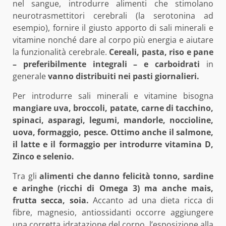
nel sangue, introdurre alimenti che stimolano
neurotrasmettitori cerebrali (la serotonina ad
esempio), fornire il giusto apporto di sali minerali e
vitamine nonché dare al corpo più energia e aiutare
la funzionalità cerebrale.
Cereali, pasta, riso e pane
– preferibilmente integrali – e carboidrati
in
generale
vanno distribuiti nei pasti giornalieri.
Per introdurre sali minerali e vitamine bisogna
mangiare uva, broccoli, patate, carne di tacchino,
spinaci, asparagi, legumi, mandorle, noccioline,
uova, formaggio, pesce. Ottimo anche il salmone,
il latte e il formaggio per introdurre vitamina D,
Zinco e selenio.
Tra gli
alimenti che danno felicità tonno, sardine
e aringhe (ricchi di Omega 3) ma anche mais,
frutta secca, soia.
Accanto ad una dieta ricca di
fibre, magnesio, antiossidanti occorre aggiungere
una corretta idratazione del corpo, l’esposizione alla