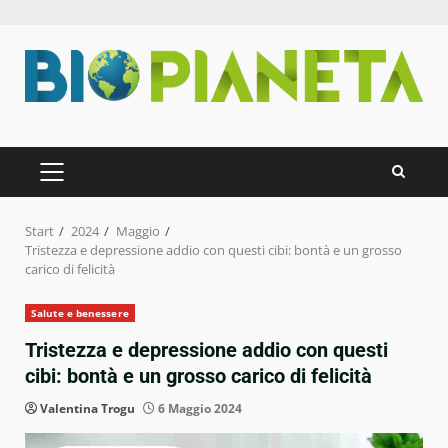
Zum
Inhalt
springen
PRIMÄRES
MENÜ
Start
2024
Maggio
Tristezza e depressione addio con questi cibi: bontà e un grosso
carico di felicità
Salute e benessere
Tristezza e depressione addio con questi
cibi: bontà e un grosso carico di felicità
Valentina Trogu
6 Maggio 2024