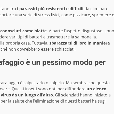
stano tra
i parassiti più resistenti e difficili
da eliminare.
ortare una serie di stress fisici, come pizzicare, spremere 
conosciuti come blatte.
A parte l’aspetto disgustoso, son
ere vari tipi di batteri e trasmettere la salmonella.
alla propria casa. Tuttavia,
sbarazzarsi di loro in maniera
rché non dovrebbero essere schiacciati.
afaggio è un pessimo modo per
arafaggio è calpestarlo o colpirlo.
Ma sembra che questa
sare. Questi insetti
sono noti per diffondere
un elenco
 virus da un luogo all’altro
. Gli scienziati hanno iniziato a
 per la salute che l’eliminazione di questi batteri ha sugli