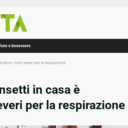
lute e benessere
icoloso: rischi severi per la respirazione
nsetti in casa è
everi per la respirazione