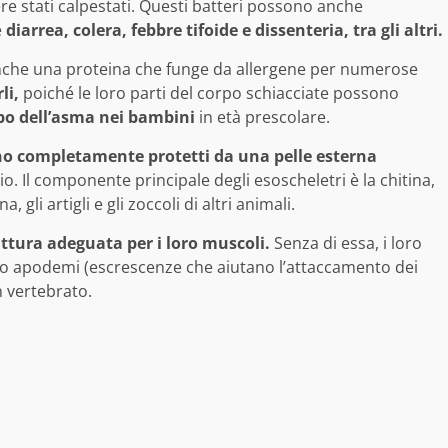
e stati calpestati.
Questi batteri possono anche
e
diarrea, colera, febbre tifoide e dissenteria, tra gli altri.
anche una proteina che funge da allergene per numerose
li,
poiché le loro parti del corpo schiacciate possono
po dell’asma nei bambini
in età prescolare.
ono completamente protetti da una pelle esterna
 Il componente principale degli esoscheletri è la chitina,
 gli artigli e gli zoccoli di altri animali.
uttura adeguata per i loro muscoli.
Senza di essa, i loro
ro apodemi (escrescenze che aiutano l’attaccamento dei
n vertebrato.