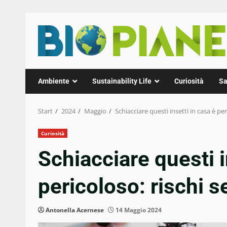
Zum
Inhalt
springen
Ambiente
Sustainability Life
Curiosità
Sa
Start
2024
Maggio
Schiacciare questi insetti in casa è per
Curiosità
Schiacciare questi i
pericoloso: rischi s
Antonella Acernese
14 Maggio 2024