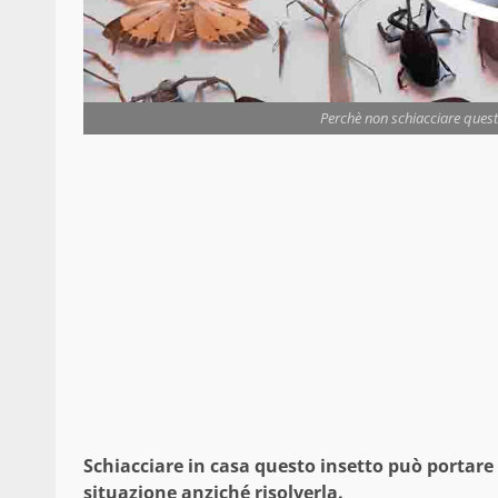
Perchè non schiacciare questi
Schiacciare in casa questo insetto può portare
situazione anziché risolverla.