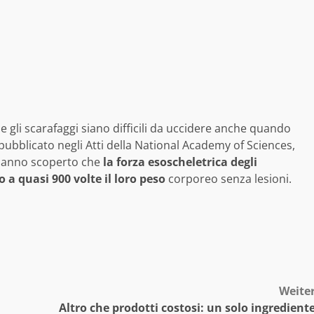
 gli scarafaggi siano difficili da uccidere anche quando
 pubblicato negli Atti della National Academy of Sciences,
ri hanno scoperto che
la forza esoscheletrica degli
o a quasi 900 volte il loro peso
corporeo senza lesioni.
Weite
Altro che prodotti costosi: un solo ingredient