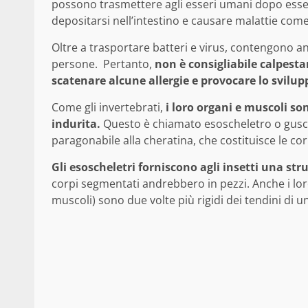
possono trasmettere agli esseri umani dopo esser
depositarsi nell’intestino e causare malattie com
Oltre a trasportare batteri e virus, contengono 
persone. Pertanto,
non è consigliabile calpestar
scatenare alcune allergie e
provocare lo svilup
Come gli invertebrati,
i loro organi e muscoli s
indurita.
Questo è chiamato esoscheletro o guscio.
paragonabile alla cheratina, che costituisce le corna,
Gli esoscheletri forniscono agli insetti una str
corpi segmentati andrebbero in pezzi. Anche i lo
muscoli) sono due volte più rigidi dei tendini di u