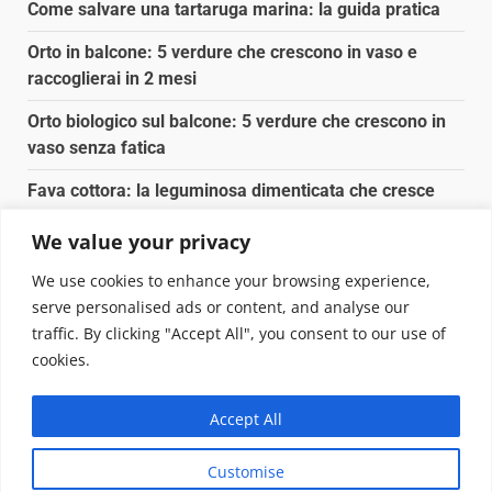
Come salvare una tartaruga marina: la guida pratica
Orto in balcone: 5 verdure che crescono in vaso e
raccoglierai in 2 mesi
Orto biologico sul balcone: 5 verdure che crescono in
vaso senza fatica
Fava cottora: la leguminosa dimenticata che cresce
ovunque (e nutre bene)
We value your privacy
Orto e giardino: calendario di semina agosto-
We use cookies to enhance your browsing experience,
settembre 2026
serve personalised ads or content, and analyse our
traffic. By clicking "Accept All", you consent to our use of
Copyright © 2025 Biopianeta.it proprietà di Jws Media
cookies.
Srl - Via Cavour 310 - 00184 Roma - P.Iva 17132921002
Questo blog non è una testata giornalistica, in quanto
Accept All
viene aggiornato senza alcuna periodicità. Non può
pertanto considerarsi un prodotto editoriale ai sensi
Customise
della legge n. 62 del 07.03.2001
|
DarkNews
von AF