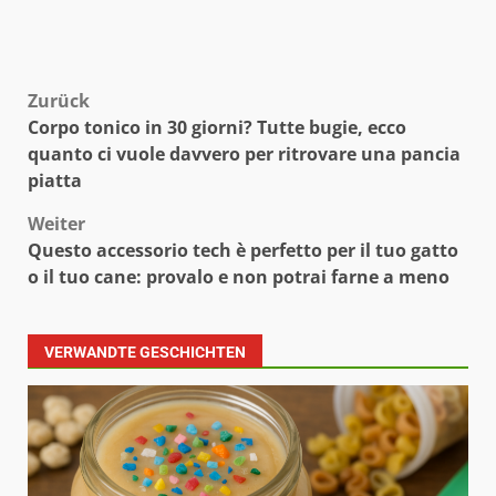
Beitragsnavigation
Zurück
Corpo tonico in 30 giorni? Tutte bugie, ecco
quanto ci vuole davvero per ritrovare una pancia
piatta
Weiter
Questo accessorio tech è perfetto per il tuo gatto
o il tuo cane: provalo e non potrai farne a meno
VERWANDTE GESCHICHTEN