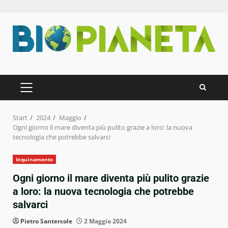
Zum
Inhalt
springen
PRIMÄRES
MENÜ
Start
2024
Maggio
Ogni giorno il mare diventa più pulito grazie a loro: la nuova
tecnologia che potrebbe salvarci
Inquinamento
Ogni giorno il mare diventa più pulito grazie
a loro: la nuova tecnologia che potrebbe
salvarci
Pietro Santercole
2 Maggio 2024