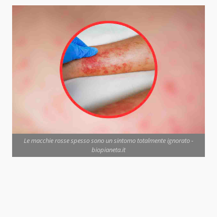
Le macchie rosse spesso sono un sintomo totalmente ignorato -
biopianeta.it