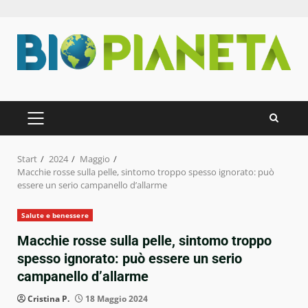
Zum
Inhalt
springen
PRIMÄRES
MENÜ
Start
2024
Maggio
Macchie rosse sulla pelle, sintomo troppo spesso ignorato: può
essere un serio campanello d’allarme
Salute e benessere
Macchie rosse sulla pelle, sintomo troppo
spesso ignorato: può essere un serio
campanello d’allarme
Cristina P.
18 Maggio 2024